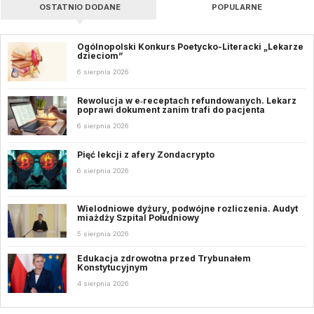
OSTATNIO DODANE
POPULARNE
Ogólnopolski Konkurs Poetycko-Literacki „Lekarze
dzieciom”
6 sierpnia 2026
Rewolucja w e‑receptach refundowanych. Lekarz
poprawi dokument zanim trafi do pacjenta
6 sierpnia 2026
Pięć lekcji z afery Zondacrypto
6 sierpnia 2026
Wielodniowe dyżury, podwójne rozliczenia. Audyt
miażdży Szpital Południowy
5 sierpnia 2026
Edukacja zdrowotna przed Trybunałem
Konstytucyjnym
4 sierpnia 2026