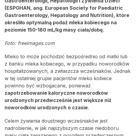
Gastroenterologii, Hepatologii i Żywienia Dzieci
(ESPGHAN, ang. European Society for Paediatric
Gastroenterology, Hepatology and Nutrition), które
określiło optymalną podaż mleka kobiecego na
poziomie 150-180 mL/kg masy ciała/dobę.
Foto: freeimages.com
Mleko to może pochodzić bezpośrednio od matki lub
z banku mleka kobiecego, w przypadku noworodków
hospitalizowanych, a zwłaszcza wcześniaków. Jednak
w tej ostatniej grupie pacjentów mleko kobiece
powinno być wzbogacane, ponieważ
zapotrzebowanie kaloryczne noworodków
urodzonych przedwcześnie jest większe niż
noworodków urodzonych o czasie
.
Celem żywienia doustnego wcześniaków jest
nadrobienie, w jak najszybszym czasie niedoboru
masy ciała związanego z porodem przedwczesnym