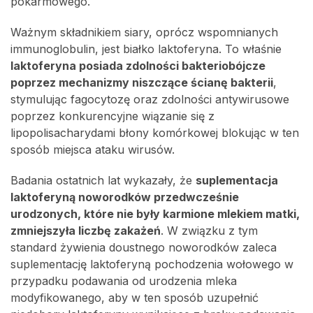
pokarmowego.
Ważnym składnikiem siary, oprócz wspomnianych
immunoglobulin, jest białko laktoferyna. To właśnie
laktoferyna posiada zdolności bakteriobójcze
poprzez mechanizmy niszczące ścianę bakterii
,
stymulując fagocytozę oraz zdolności antywirusowe
poprzez konkurencyjne wiązanie się z
lipopolisacharydami błony komórkowej blokując w ten
sposób miejsca ataku wirusów.
Badania ostatnich lat wykazały, że
suplementacja
laktoferyną noworodków przedwcześnie
urodzonych, które nie były karmione mlekiem matki,
zmniejszyła liczbę zakażeń
. W związku z tym
standard żywienia doustnego noworodków zaleca
suplementację laktoferyną pochodzenia wołowego w
przypadku podawania od urodzenia mleka
modyfikowanego, aby w ten sposób uzupełnić