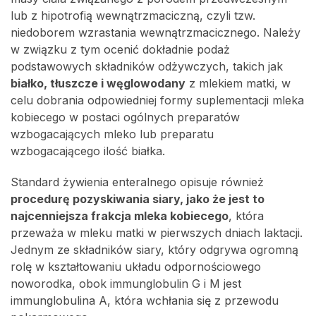
lub z hipotrofią wewnątrzmaciczną, czyli tzw.
niedoborem wzrastania wewnątrzmacicznego. Należy
w związku z tym ocenić dokładnie podaż
podstawowych składników odżywczych, takich jak
białko, tłuszcze i węglowodany
z mlekiem matki, w
celu dobrania odpowiedniej formy suplementacji mleka
kobiecego w postaci ogólnych preparatów
wzbogacających mleko lub preparatu
wzbogacającego ilość białka.
Standard żywienia enteralnego opisuje również
procedurę pozyskiwania siary, jako że jest to
najcenniejsza frakcja mleka kobiecego
, która
przeważa w mleku matki w pierwszych dniach laktacji.
Jednym ze składników siary, który odgrywa ogromną
rolę w kształtowaniu układu odpornościowego
noworodka, obok immunglobulin G i M jest
immunglobulina A, która wchłania się z przewodu