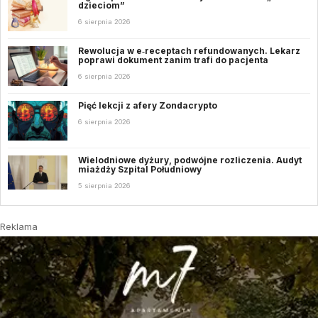
dzieciom”
6 sierpnia 2026
Rewolucja w e‑receptach refundowanych. Lekarz
poprawi dokument zanim trafi do pacjenta
6 sierpnia 2026
Pięć lekcji z afery Zondacrypto
6 sierpnia 2026
Wielodniowe dyżury, podwójne rozliczenia. Audyt
miażdży Szpital Południowy
5 sierpnia 2026
Reklama