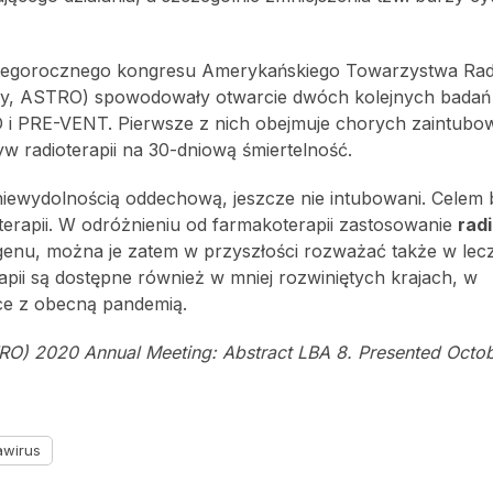
tegorocznego kongresu Amerykańskiego Towarzystwa Radi
ogy, ASTRO) spowodowały otwarcie dwóch kolejnych badań 
D i PRE-VENT. Pierwsze z nich obejmuje chorych zaintub
yw radioterapii na 30-dniową śmiertelność.
iewydolnością oddechową, jeszcze nie intubowani. Celem 
terapii. W odróżnieniu od farmakoterapii zastosowanie
rad
togenu, można je zatem w przyszłości rozważać także w lec
pii są dostępne również w mniej rozwiniętych krajach, w
ce z obecną pandemią.
RO) 2020 Annual Meeting: Abstract LBA 8. Presented Octob
awirus