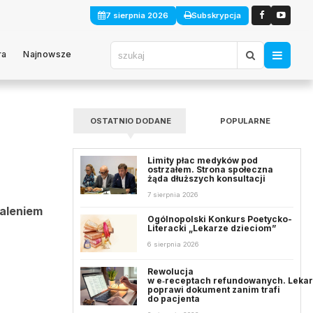
7 sierpnia 2026
Subskrypcja
ra
Najnowsze
OSTATNIO DODANE
POPULARNE
Limity płac medyków pod
ostrzałem. Strona społeczna
żąda dłuższych konsultacji
7 sierpnia 2026
paleniem
Ogólnopolski Konkurs Poetycko-
Literacki „Lekarze dzieciom”
6 sierpnia 2026
Rewolucja
w e‑receptach refundowanych. Leka
poprawi dokument zanim trafi
do pacjenta