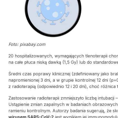
Foto: pixabay.com
20 hospitalizowanych, wymagających tlenoterapii cho
na całe płuca niską dawką (1,5 Gy) lub do standardowe
Średni czas poprawy klinicznej (zdefiniowany jako bra
napromienionej 3 dni, a w grupie kontrolnej 12 dni (p
z radioterapią (odpowiednio 12 i 20 dni), choć różnica t
Zastosowanie radioterapii zmniejszyło liczbę intubacji –
Ustąpienie zmian zapalnych w badaniach obrazowych 
ramieniu kontrolnym. Autorzy badania sugerują, że sk
wirusem SARS-CoV-2
jest wynikiem jej immunomoduluj