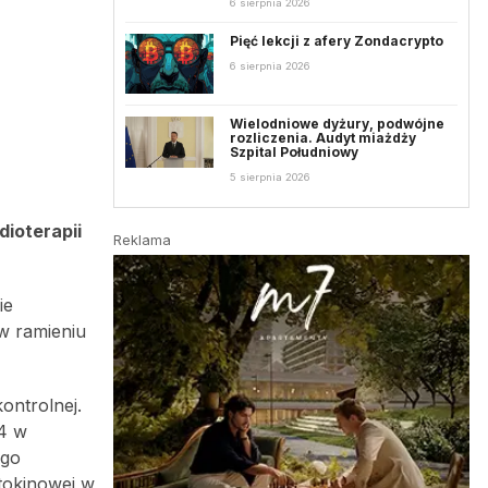
6 sierpnia 2026
Pięć lekcji z afery Zondacrypto
6 sierpnia 2026
Wielodniowe dyżury, podwójne
rozliczenia. Audyt miażdży
Szpital Południowy
5 sierpnia 2026
dioterapii
Reklama
ie
 w ramieniu
kontrolnej.
 4 w
ego
ytokinowej w