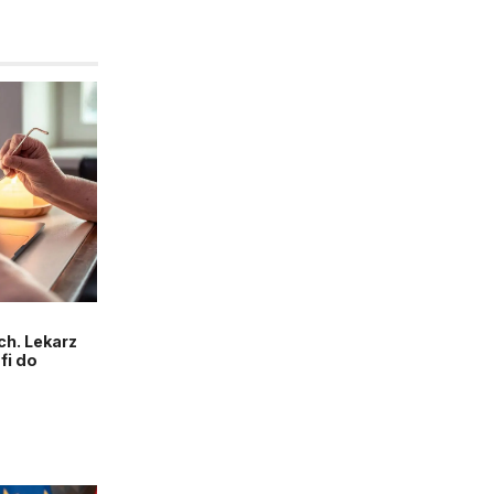
h. Lekarz
fi do