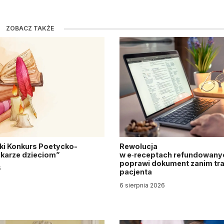
ZOBACZ TAKŻE
ki Konkurs Poetycko-
Rewolucja
Lekarze dzieciom”
w e‑receptach refundowanyc
poprawi dokument zanim tra
6
pacjenta
6 sierpnia 2026