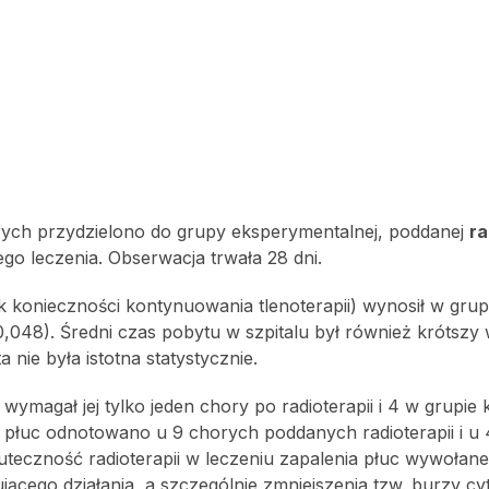
rych przydzielono do grupy eksperymentalnej, poddanej
ra
go leczenia. Obserwacja trwała 28 dni.
k konieczności kontynuowania tlenoterapii) wynosił w grup
=0,048). Średni czas pobytu w szpitalu był również krótszy
a nie była istotna statystycznie.
 wymagał jej tylko jeden chory po radioterapii i 4 w grupie 
płuc odnotowano u 9 chorych poddanych radioterapii i u
uteczność radioterapii w leczeniu zapalenia płuc wywołan
ącego działania, a szczególnie zmniejszenia tzw. burzy c