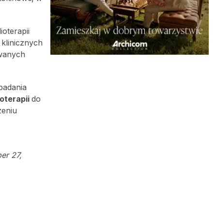
oterapii
klinicznych
owanych
badania
ioterapii
do
zeniu
er 27,