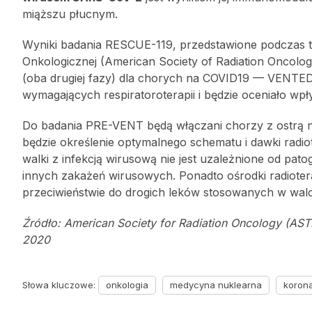
miąższu płucnym.
Wyniki badania RESCUE-119, przedstawione podczas 
Onkologicznej (American Society of Radiation Oncol
(oba drugiej fazy) dla chorych na COVID19 — VENTE
wymagających respiratoroterapii i będzie oceniało wpł
Do badania PRE-VENT będą włączani chorzy z ostrą n
będzie określenie optymalnego schematu i dawki radio
walki z infekcją wirusową nie jest uzależnione od pa
innych zakażeń wirusowych. Ponadto ośrodki radiotera
przeciwieństwie do drogich leków stosowanych w wal
Źródło: American Society for Radiation Oncology (AST
2020
Słowa kluczowe:
onkologia
medycyna nuklearna
koron