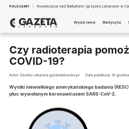
|
Łukasz Jankowski: Politycy w pogoni za króliczkiem
POLECAMY
Wydarzenia
Medycyna
Czy radioterapia pomoż
COVID-19?
Autor: Gazeta Lekarska gazetalekarska.pl
Data publikacji: 16 grudni
Wyniki niewielkiego amerykańskiego badania (RESCU
płuc wywołanym koronawirusem SARS-CoV-2.