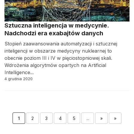
Sztuczna inteligencja w medycynie.
Nadchodzi era exabajtów danych
Stopień zaawansowania automatyzacji i sztucznej
inteligencji w obszarze medycyny nuklearnej to
obecnie poziom III i IV w pięciostopniowej skali.
Wdrożenia algorytmów opartych na Artificial
Intelligence...
4 grudnia 2020
1
2
3
4
5
...
»
»