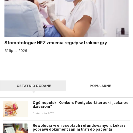
Stomatologia: NFZ zmienia reguły w trakcie gry
31 lipca 2026
OSTATNIO DODANE
POPULARNE
Ogólnopolski Konkurs Poetycko-Literacki „Lekarze
dzieciom”
6 sierpnia 2026
Rewolucja w e‑receptach refundowanych. Lekarz
poprawi dokument zanim trafi do pacjenta