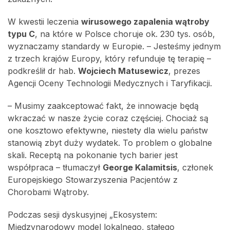
W kwestii leczenia
wirusowego zapalenia wątroby
typu C
, na które w Polsce choruje ok. 230 tys. osób,
wyznaczamy standardy w Europie. – Jesteśmy jednym
z trzech krajów Europy, który refunduje tę terapię –
podkreślił dr hab.
Wojciech Matusewicz
, prezes
Agencji Oceny Technologii Medycznych i Taryfikacji.
– Musimy zaakceptować fakt, że innowacje będą
wkraczać w nasze życie coraz częściej. Chociaż są
one kosztowo efektywne, niestety dla wielu państw
stanowią zbyt duży wydatek. To problem o globalne
skali. Receptą na pokonanie tych barier jest
współpraca – tłumaczył
George Kalamitsis
, członek
Europejskiego Stowarzyszenia Pacjentów z
Chorobami Wątroby.
Podczas sesji dyskusyjnej „Ekosystem:
Międzynarodowy model lokalnego, stałego