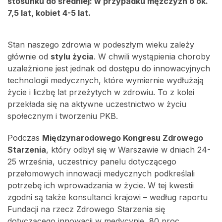
stosunku do średniej: w przypadku mężczyzn o ok.
7,5 lat, kobiet 4-5 lat.
Stan naszego zdrowia w podeszłym wieku zależy
głównie od
stylu życia
. W chwili wystąpienia choroby
uzależnione jest jednak od dostępu do innowacyjnych
technologii medycznych, które wymiernie wydłużają
życie i liczbę lat przeżytych w zdrowiu. To z kolei
przekłada się na aktywne uczestnictwo w życiu
społecznym i tworzeniu PKB.
Podczas
Międzynarodowego Kongresu Zdrowego
Starzenia
, który odbył się w Warszawie w dniach 24-
25 września, uczestnicy panelu dotyczącego
przełomowych innowacji medycznych podkreślali
potrzebę ich wprowadzania w życie. W tej kwestii
zgodni są także konsultanci krajowi – według raportu
Fundacji na rzecz Zdrowego Starzenia się
dotyczącego innowacji w medycynie, 80 proc.