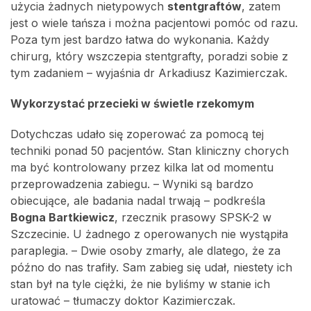
użycia żadnych nietypowych
stentgraftów
, zatem
jest o wiele tańsza i można pacjentowi pomóc od razu.
Poza tym jest bardzo łatwa do wykonania. Każdy
chirurg, który wszczepia stentgrafty, poradzi sobie z
tym zadaniem – wyjaśnia dr Arkadiusz Kazimierczak.
Wykorzystać przecieki w świetle rzekomym
Dotychczas udało się zoperować za pomocą tej
techniki ponad 50 pacjentów. Stan kliniczny chorych
ma być kontrolowany przez kilka lat od momentu
przeprowadzenia zabiegu. – Wyniki są bardzo
obiecujące, ale badania nadal trwają – podkreśla
Bogna Bartkiewicz
, rzecznik prasowy SPSK-2 w
Szczecinie. U żadnego z operowanych nie wystąpiła
paraplegia. – Dwie osoby zmarły, ale dlatego, że za
późno do nas trafiły. Sam zabieg się udał, niestety ich
stan był na tyle ciężki, że nie byliśmy w stanie ich
uratować – tłumaczy doktor Kazimierczak.