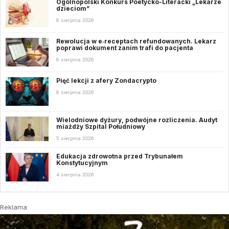
Ogólnopolski Konkurs Poetycko-Literacki „Lekarze
dzieciom”
6 sierpnia 2026
Rewolucja w e‑receptach refundowanych. Lekarz
poprawi dokument zanim trafi do pacjenta
6 sierpnia 2026
Pięć lekcji z afery Zondacrypto
6 sierpnia 2026
Wielodniowe dyżury, podwójne rozliczenia. Audyt
miażdży Szpital Południowy
5 sierpnia 2026
Edukacja zdrowotna przed Trybunałem
Konstytucyjnym
4 sierpnia 2026
Reklama