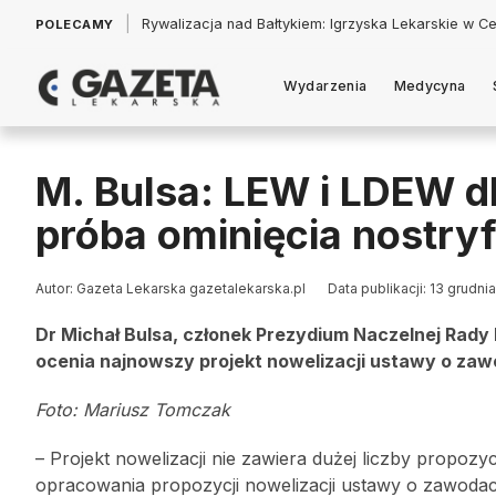
|
Łukasz Jankowski: Politycy w pogoni za króliczkiem
POLECAMY
Wydarzenia
Medycyna
M. Bulsa: LEW i LDEW d
próba ominięcia nostryf
Autor: Gazeta Lekarska gazetalekarska.pl
Data publikacji: 13 grudni
Dr Michał Bulsa, członek Prezydium Naczelnej Rady 
ocenia najnowszy projekt nowelizacji ustawy o zawo
Foto: Mariusz Tomczak
– Projekt nowelizacji nie zawiera dużej liczby propozy
opracowania propozycji nowelizacji ustawy o zawodach l