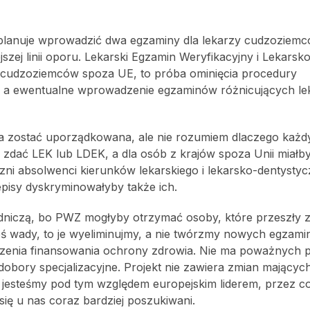
planuje wprowadzić dwa egzaminy dla lekarzy cudzoziem
zej linii oporu. Lekarski Egzamin Weryfikacyjny i Lekarsk
 cudzoziemców spoza UE, to próba ominięcia procedury
e, a ewentualne wprowadzenie egzaminów różnicujących le
na zostać uporządkowana, ale nie rozumiem dlaczego każd
i zdać LEK lub LDEK, a dla osób z krajów spoza Unii miałb
i absolwenci kierunków lekarskiego i lekarsko-dentysty
episy dyskryminowałyby także ich.
dniczą, bo PWZ mogłyby otrzymać osoby, które przeszły z
ieś wady, to je wyeliminujmy, a nie twórzmy nowych egzami
szenia finansowania ochrony zdrowia. Nie ma poważnych p
dobory specjalizacyjne. Projekt nie zawiera zmian mającyc
 jesteśmy pod tym względem europejskim liderem, przez co
się u nas coraz bardziej poszukiwani.