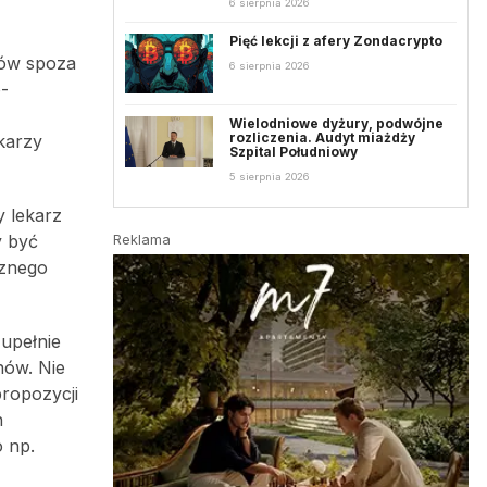
6 sierpnia 2026
Pięć lekcji z afery Zondacrypto
ców spoza
6 sierpnia 2026
o-
Wielodniowe dyżury, podwójne
rozliczenia. Audyt miażdży
karzy
Szpital Południowy
5 sierpnia 2026
y lekarz
y być
Reklama
cznego
upełnie
nów. Nie
ropozycji
h
 np.