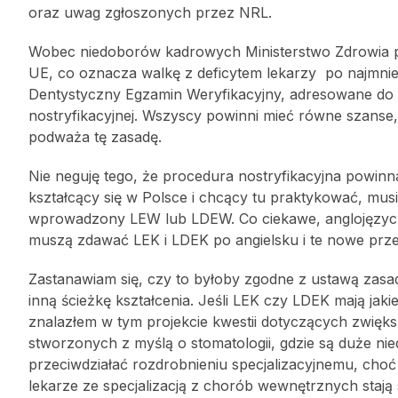
oraz uwag zgłoszonych przez NRL.
Wobec niedoborów kadrowych Ministerstwo Zdrowia 
UE, co oznacza walkę z deficytem lekarzy po najmniejs
Dentystyczny Egzamin Weryfikacyjny, adresowane do
nostryfikacyjnej. Wszyscy powinni mieć równe szans
podważa tę zasadę.
Nie neguję tego, że procedura nostryfikacyjna powin
kształcący się w Polsce i chcący tu praktykować, mus
wprowadzony LEW lub LDEW. Co ciekawe, anglojęzyczn
muszą zdawać LEK i LDEK po angielsku i te nowe prz
Zastanawiam się, czy to byłoby zgodne z ustawą zasa
inną ścieżkę kształcenia. Jeśli LEK czy LDEK mają jak
znalazłem w tym projekcie kwestii dotyczących zwięk
stworzonych z myślą o stomatologii, gdzie są duże nie
przeciwdziałać rozdrobnieniu specjalizacyjnemu, choć
lekarze ze specjalizacją z chorób wewnętrznych stają 