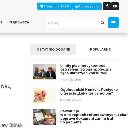
7 sierpnia 2026
Subskrypcja
ra
Najnowsze
OSTATNIO DODANE
POPULARNE
Limity płac medyków pod
ostrzałem. Strona społeczna
żąda dłuższych konsultacji
7 sierpnia 2026
 NRL,
Ogólnopolski Konkurs Poetycko-
Literacki „Lekarze dzieciom”
6 sierpnia 2026
Rewolucja
w e‑receptach refundowanych. Leka
poprawi dokument zanim trafi
do pacjenta
aw Biliński,