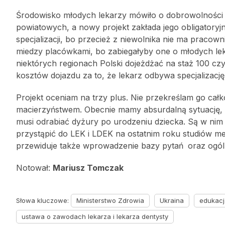
Środowisko młodych lekarzy mówiło o dobrowolności 
powiatowych, a nowy projekt zakłada jego obligatoryjn
specjalizacji, bo przecież z niewolnika nie ma praco
miedzy placówkami, bo zabiegałyby one o młodych lek
niektórych regionach Polski dojeżdżać na staż 100 czy
kosztów dojazdu za to, że lekarz odbywa specjalizację
Projekt oceniam na trzy plus. Nie przekreślam go cał
macierzyństwem. Obecnie mamy absurdalną sytuację, ż
musi odrabiać dyżury po urodzeniu dziecka. Są w nim
przystąpić do LEK i LDEK na ostatnim roku studiów me
przewiduje także wprowadzenie bazy pytań
oraz ogól
Notował:
Mariusz Tomczak
Słowa kluczowe:
Ministerstwo Zdrowia
Ukraina
edukacj
ustawa o zawodach lekarza i lekarza dentysty