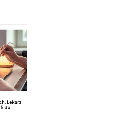
h. Lekarz
fi do