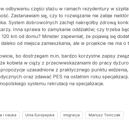
w odbywaniu części stażu w ramach rezydentury w szpita
ość. Zastanawiam się, czy to rozwiązanie nie zabije niektó
wnika. System dobrowolnych zachęt nakręciłby zdrową konk
arzy. Inna sprawa to zamykanie oddziałów; czy trzeba bę
 120 km od domu? Minister zapewniał, że pojawią się dodatk
 daleko od miejsca zamieszkania, ale w projekcie nie ma o
kowicie, bo dostrzegam m.in. bardzo korzystne zapisy zwią
e kobieta w ciąży z przeciwwskazaniami do pracy dyżurow
 propozycje uzasadnione z praktycznego punktu widzenia,
dycznych oraz zdawać PES na ostatnim roku specjalizacji.
nopolskiego systemu rekrutacji na specjalizacje.
a i nauka
Unia Europejska
imigracja
Mariusz Tomczak