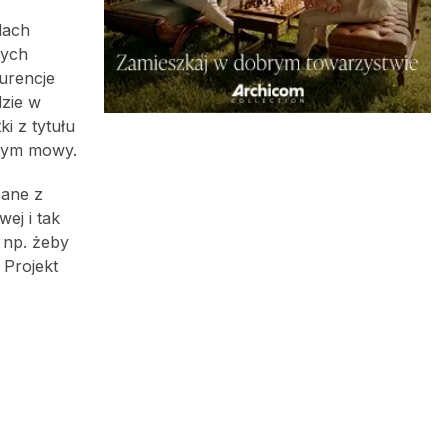
lach
rych
urencje
dzie w
i z tytułu
 tym mowy.
zane z
ej i tak
 np. żeby
 Projekt