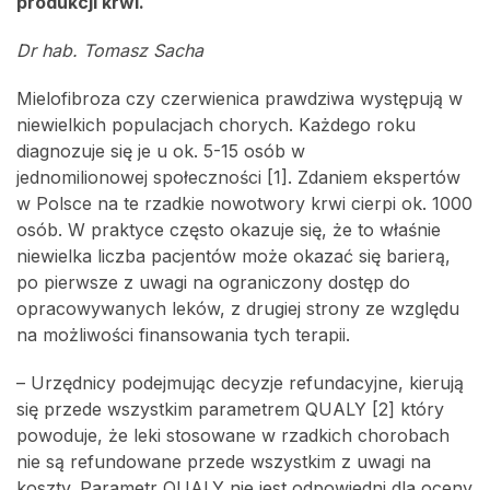
produkcji krwi.
Dr hab. Tomasz Sacha
Mielofibroza czy czerwienica prawdziwa występują w
niewielkich populacjach chorych. Każdego roku
diagnozuje się je u ok. 5-15 osób w
jednomilionowej społeczności [1]. Zdaniem ekspertów
w Polsce na te rzadkie nowotwory krwi cierpi ok. 1000
osób. W praktyce często okazuje się, że to właśnie
niewielka liczba pacjentów może okazać się barierą,
po pierwsze z uwagi na ograniczony dostęp do
opracowywanych leków, z drugiej strony ze względu
na możliwości finansowania tych terapii.
– Urzędnicy podejmując decyzje refundacyjne, kierują
się przede wszystkim parametrem QUALY [2] który
powoduje, że leki stosowane w rzadkich chorobach
nie są refundowane przede wszystkim z uwagi na
koszty. Parametr QUALY nie jest odpowiedni dla oceny