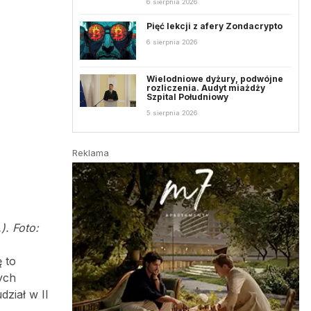
6 sierpnia 2026
Pięć lekcji z afery Zondacrypto
6 sierpnia 2026
Wielodniowe dyżury, podwójne
rozliczenia. Audyt miażdży
Szpital Południowy
5 sierpnia 2026
Reklama
). Foto:
 to
ych
dział w II