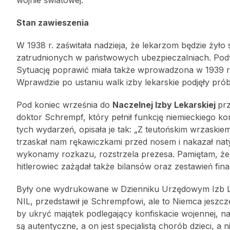
Stan zawieszenia
W 1938 r. zaświtała nadzieja, że lekarzom będzie żyło
zatrudnionych w państwowych ubezpieczalniach. Podwy
Sytuację poprawić miała także wprowadzona w 1939 r. 
Wprawdzie po ustaniu walk izby lekarskie podjęły prób
Pod koniec września do
Naczelnej Izby Lekarskiej
pr
doktor Schrempf, który pełnił funkcję niemieckiego k
tych wydarzeń, opisała je tak: „Z teutońskim wrzaskiem
trzaskał nam rękawiczkami przed nosem i nakazał natyc
wykonamy rozkazu, rozstrzela prezesa. Pamiętam, że pr
hitlerowiec zażądał także bilansów oraz zestawień fin
Były one wydrukowane w Dzienniku Urzędowym Izb Le
NIL, przedstawił je Schrempfowi, ale to Niemca jeszc
by ukryć majątek podlegający konfiskacie wojennej, n
są autentyczne, a on jest specjalistą chorób dzieci, a 