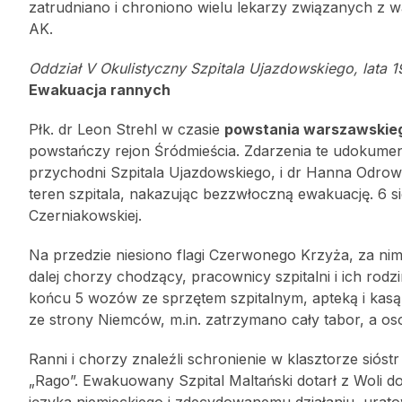
zatrudniano i chroniono wielu lekarzy związanych z
AK.
Oddział V Okulistyczny Szpitala Ujazdowskiego, lata 1
Ewakuacja rannych
Płk. dr Leon Strehl w czasie
powstania warszawskie
powstańczy rejon Śródmieścia. Zdarzenia te udokumen
przychodni Szpitala Ujazdowskiego, i dr Hanna Odrową
teren szpitala, nakazując bezzwłoczną ewakuację. 6 s
Czerniakowskiej.
Na przedzie niesiono flagi Czerwonego Krzyża, za n
dalej chorzy chodzący, pracownicy szpitalni i ich rodz
końcu 5 wozów ze sprzętem szpitalnym, apteką i kasą 
ze strony Niemców, m.in. zatrzymano cały tabor, a oso
Ranni i chorzy znaleźli schronienie w klasztorze sióstr
„Rago”. Ewakuowany Szpital Maltański dotarł z Woli do 
języka niemieckiego i zdecydowanemu działaniu, ura