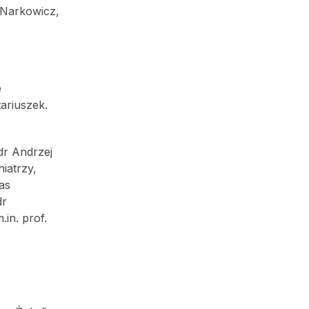
 Narkowicz,
e
tariuszek.
 dr Andrzej
hiatrzy,
as
dr
in. prof.