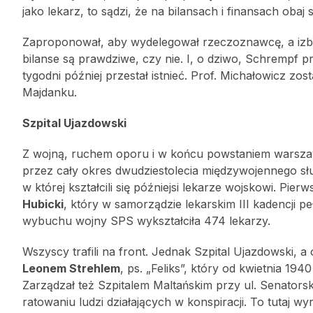
jako lekarz, to sądzi, że na bilansach i finansach obaj s
Zaproponował, aby wydelegował rzeczoznawcę, a izba 
bilanse są prawdziwe, czy nie. I, o dziwo, Schrempf prz
tygodni później przestał istnieć. Prof. Michałowicz zo
Majdanku.
Szpital Ujazdowski
Z wojną, ruchem oporu i w końcu powstaniem warszawsk
przez cały okres dwudziestolecia międzywojennego sł
w której kształcili się późniejsi lekarze wojskowi. 
Hubicki
, który w samorządzie lekarskim III kadencji p
wybuchu wojny SPS wykształciła 474 lekarzy.
Wszyscy trafili na front. Jednak Szpital Ujazdowski, a o
Leonem Strehlem
, ps. „Feliks”, który od kwietnia 
Zarządzał też Szpitalem Maltańskim przy ul. Senatorski
ratowaniu ludzi działających w konspiracji. To tutaj w