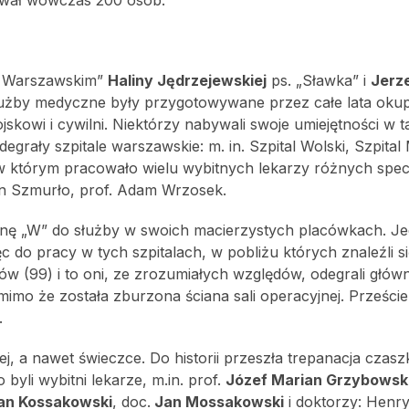
u Warszawskim”
Haliny Jędrzejewskiej
ps. „Sławka” i
Jerz
użby medyczne były przygotowywane przez całe lata okupa
skowi i cywilni. Niektórzy nabywali swoje umiejętności w t
grały szpitale warszawskie: m. in. Szpital Wolski, Szpital 
 w którym pracowało wielu wybitnych lekarzy różnych specj
 Jan Szmurło, prof. Adam Wrzosek.
zinę „W” do służby w swoich macierzystych placówkach. Je
ęc do pracy w tych szpitalach, w pobliżu których znaleźli s
w (99) i to oni, ze zrozumiałych względów, odegrali głów
mimo że została zburzona ściana sali operacyjnej. Przeście
.
, a nawet świeczce. Do historii przeszła trepanacja czasz
byli wybitni lekarze, m.in. prof.
Józef Marian Grzybowsk
an Kossakowski
, doc.
Jan Mossakowski
i doktorzy: Henr