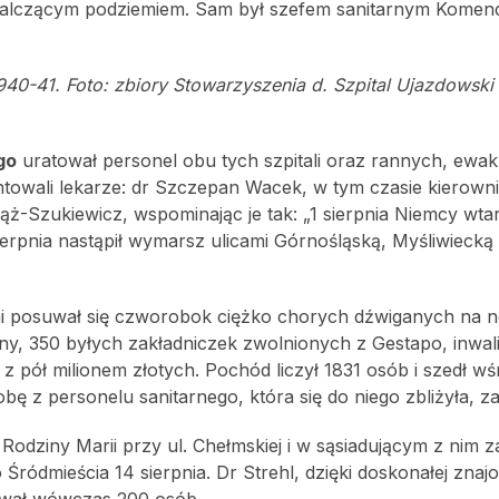
 walczącym podziemiem. Sam był szefem sanitarnym Komen
940-41. Foto: zbiory Stowarzyszenia d. Szpital Ujazdowski
go
uratował personel obu tych szpitali oraz rannych, ewak
towali lekarze: dr Szczepan Wacek, w tym czasie kierown
ż-Szukiewicz, wspominając je tak: „1 sierpnia Niemcy wtar
ierpnia nastąpił wymarsz ulicami Górnośląską, Myśliwiecką
imi posuwał się czworobok ciężko chorych dźwiganych na 
iny, 350 byłych zakładniczek zwolnionych z Gestapo, inwali
z pół milionem złotych. Pochód liczył 1831 osób i szedł w
bę z personelu sanitarnego, która się do niego zbliżyła, za
 Rodziny Marii przy ul. Chełmskiej i w sąsiadującym z nim z
Śródmieścia 14 sierpnia. Dr Strehl, dzięki doskonałej znaj
tował wówczas 200 osób.