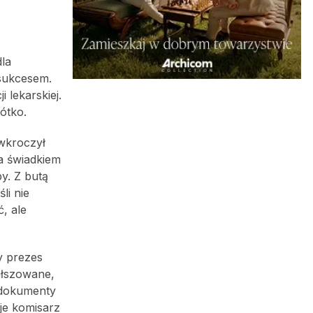
dla
 sukcesem.
 lekarskiej.
ótko.
wkroczył
ła świadkiem
by. Z butą
li nie
, ale
y prezes
ałszowane,
e dokumenty
uje komisarz