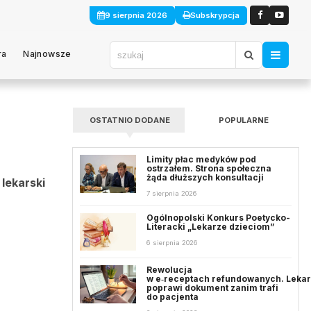
9 sierpnia 2026
Subskrypcja
ra
Najnowsze
OSTATNIO DODANE
POPULARNE
Limity płac medyków pod
ostrzałem. Strona społeczna
żąda dłuższych konsultacji
lekarski
7 sierpnia 2026
Ogólnopolski Konkurs Poetycko-
Literacki „Lekarze dzieciom”
6 sierpnia 2026
Rewolucja
w e‑receptach refundowanych. Leka
poprawi dokument zanim trafi
do pacjenta