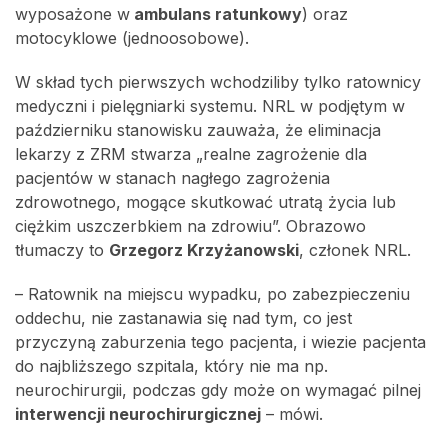
wyposażone w
ambulans ratunkowy
) oraz
motocyklowe (jednoosobowe).
W skład tych pierwszych wchodziliby tylko ratownicy
medyczni i pielęgniarki systemu. NRL w podjętym w
październiku stanowisku zauważa, że eliminacja
lekarzy z ZRM stwarza „realne zagrożenie dla
pacjentów w stanach nagłego zagrożenia
zdrowotnego, mogące skutkować utratą życia lub
ciężkim uszczerbkiem na zdrowiu”. Obrazowo
tłumaczy to
Grzegorz Krzyżanowski
, członek NRL.
– Ratownik na miejscu wypadku, po zabezpieczeniu
oddechu, nie zastanawia się nad tym, co jest
przyczyną zaburzenia tego pacjenta, i wiezie pacjenta
do najbliższego szpitala, który nie ma np.
neurochirurgii, podczas gdy może on wymagać pilnej
interwencji neurochirurgicznej
– mówi.