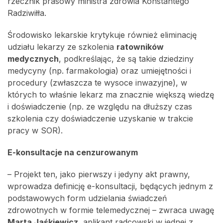
rzecznik prasowy ministra zdrowia Konstantego
Radziwiłła.
Środowisko lekarskie krytykuje również eliminację
udziału lekarzy ze szkolenia
ratowników
medycznych
, podkreślając, że są takie dziedziny
medycyny (np. farmakologia) oraz umiejętności i
procedury (zwłaszcza te wysoce inwazyjne), w
których to właśnie lekarz ma znacznie większą wiedzę
i doświadczenie (np. ze względu na dłuższy czas
szkolenia czy doświadczenie uzyskanie w trakcie
pracy w SOR).
E-konsultacje na cenzurowanym
– Projekt ten, jako pierwszy i jedyny akt prawny,
wprowadza definicję e-konsultacji, będących jednym z
podstawowych form udzielania świadczeń
zdrowotnych w formie telemedycznej – zwraca uwagę
Marta Jaśkiewicz
, aplikant radcowski w jednej z