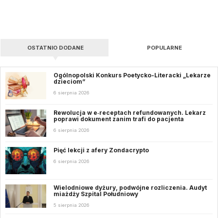
OSTATNIO DODANE
POPULARNE
Ogólnopolski Konkurs Poetycko-Literacki „Lekarze
dzieciom”
6 sierpnia 2026
Rewolucja w e‑receptach refundowanych. Lekarz
poprawi dokument zanim trafi do pacjenta
6 sierpnia 2026
Pięć lekcji z afery Zondacrypto
6 sierpnia 2026
Wielodniowe dyżury, podwójne rozliczenia. Audyt
miażdży Szpital Południowy
5 sierpnia 2026