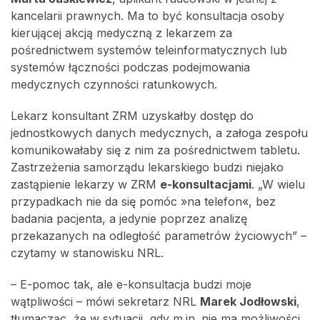
kancelarii prawnych. Ma to być konsultacja osoby
kierującej akcją medyczną z lekarzem za
pośrednictwem systemów teleinformatycznych lub
systemów łączności podczas podejmowania
medycznych czynności ratunkowych.
Lekarz konsultant ZRM uzyskałby dostęp do
jednostkowych danych medycznych, a załoga zespołu
komunikowałaby się z nim za pośrednictwem tabletu.
Zastrzeżenia samorządu lekarskiego budzi niejako
zastąpienie lekarzy w ZRM
e-konsultacjami
. „W wielu
przypadkach nie da się pomóc »na telefon«, bez
badania pacjenta, a jedynie poprzez analizę
przekazanych na odległość parametrów życiowych” –
czytamy w stanowisku NRL.
– E-pomoc tak, ale e-konsultacja budzi moje
wątpliwości – mówi sekretarz NRL
Marek Jodłowski
,
tłumacząc, że w sytuacji, gdy m.in. nie ma możliwości