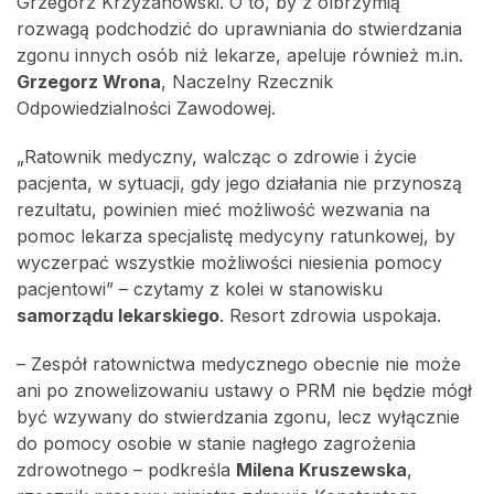
Grzegorz Krzyżanowski. O to, by z olbrzymią
rozwagą podchodzić do uprawniania do stwierdzania
zgonu innych osób niż lekarze, apeluje również m.in.
Grzegorz Wrona
, Naczelny Rzecznik
Odpowiedzialności Zawodowej.
„Ratownik medyczny, walcząc o zdrowie i życie
pacjenta, w sytuacji, gdy jego działania nie przynoszą
rezultatu, powinien mieć możliwość wezwania na
pomoc lekarza specjalistę medycyny ratunkowej, by
wyczerpać wszystkie możliwości niesienia pomocy
pacjentowi” – czytamy z kolei w stanowisku
samorządu lekarskiego
. Resort zdrowia uspokaja.
– Zespół ratownictwa medycznego obecnie nie może
ani po znowelizowaniu ustawy o PRM nie będzie mógł
być wzywany do stwierdzania zgonu, lecz wyłącznie
do pomocy osobie w stanie nagłego zagrożenia
zdrowotnego – podkreśla
Milena Kruszewska
,