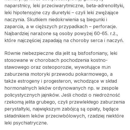
naparstnicy, leki przeciwarytmiczne, beta-adrenolityki,
leki hipotensyjne czy diuretyki – czyli leki zwężające
naczynia. Skutkiem niedokrwienia są biegunki i
zaparcia, a w cięższych przypadkach – perforacje.
Najbardziej narażone są osoby powyżej 60-65. r.ż.,
które najczęściej zapadają na choroby serca i naczyń.
Równie niebezpieczne dla jelit są bisfosfoniany, leki
stosowane w chorobach pochodzenia kostno-
stawowego oraz osteoporozie, wywołujące m.in
zaburzenia motoryki przewodu pokarmowego, a
także estrogeny i progesteron, wchodzące w skład
hormonalnych leków ordynowanych np. w zespole
policystycznych jajników. Jeśli chodzi o niedrożność
rzekomą jelita grubego, czyli przewlekłego zaburzenia
perystaltyki, największym zabójcą są opiaty, będące
składnikiem leków przeciwbólowych, rzadziej niektóre
leki psychiatryczne.