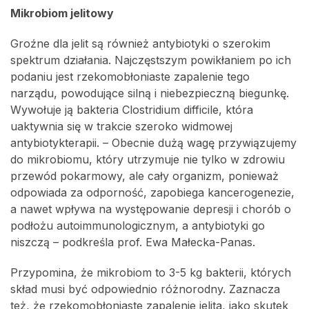
Mikrobiom jelitowy
Groźne dla jelit są również antybiotyki o szerokim
spektrum działania. Najczęstszym powikłaniem po ich
podaniu jest rzekomobłoniaste zapalenie tego
narządu, powodujące silną i niebezpieczną biegunkę.
Wywołuje ją bakteria Clostridium difficile, która
uaktywnia się w trakcie szeroko widmowej
antybiotykterapii. – Obecnie dużą wagę przywiązujemy
do mikrobiomu, który utrzymuje nie tylko w zdrowiu
przewód pokarmowy, ale cały organizm, ponieważ
odpowiada za odporność, zapobiega kancerogenezie,
a nawet wpływa na występowanie depresji i chorób o
podłożu autoimmunologicznym, a antybiotyki go
niszczą – podkreśla prof. Ewa Małecka-Panas.
Przypomina, że mikrobiom to 3-5 kg bakterii, których
skład musi być odpowiednio różnorodny. Zaznacza
też, że rzekomobłoniaste zapalenie jelita, jako skutek