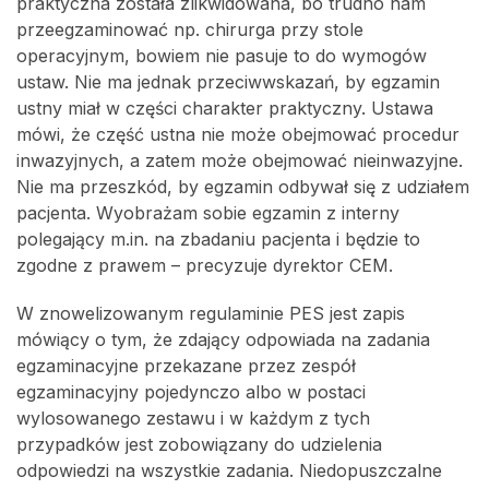
praktyczna została zlikwidowana, bo trudno nam
przeegzaminować np. chirurga przy stole
operacyjnym, bowiem nie pasuje to do wymogów
ustaw. Nie ma jednak przeciwwskazań, by egzamin
ustny miał w części charakter praktyczny. Ustawa
mówi, że część ustna nie może obejmować procedur
inwazyjnych, a zatem może obejmować nieinwazyjne.
Nie ma przeszkód, by egzamin odbywał się z udziałem
pacjenta. Wyobrażam sobie egzamin z interny
polegający m.in. na zbadaniu pacjenta i będzie to
zgodne z prawem – precyzuje dyrektor CEM.
W znowelizowanym regulaminie PES jest zapis
mówiący o tym, że zdający odpowiada na zadania
egzaminacyjne przekazane przez zespół
egzaminacyjny pojedynczo albo w postaci
wylosowanego zestawu i w każdym z tych
przypadków jest zobowiązany do udzielenia
odpowiedzi na wszystkie zadania. Niedopuszczalne