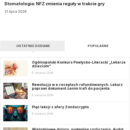
Stomatologia: NFZ zmienia reguły w trakcie gry
31 lipca 2026
OSTATNIO DODANE
POPULARNE
Ogólnopolski Konkurs Poetycko-Literacki „Lekarze
dzieciom”
6 sierpnia 2026
Rewolucja w e‑receptach refundowanych. Lekarz
poprawi dokument zanim trafi do pacjenta
6 sierpnia 2026
Pięć lekcji z afery Zondacrypto
6 sierpnia 2026
Wielodniowe dyżury, podwójne rozliczenia. Audyt