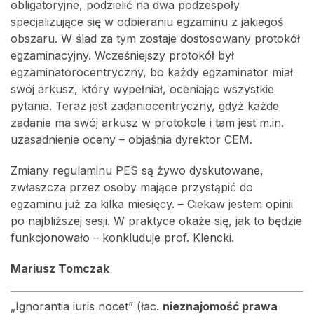
obligatoryjne, podzielić na dwa podzespoły
specjalizujące się w odbieraniu egzaminu z jakiegoś
obszaru. W ślad za tym zostaje dostosowany protokół
egzaminacyjny. Wcześniejszy protokół był
egzaminatorocentryczny, bo każdy egzaminator miał
swój arkusz, który wypełniał, oceniając wszystkie
pytania. Teraz jest zadaniocentryczny, gdyż każde
zadanie ma swój arkusz w protokole i tam jest m.in.
uzasadnienie oceny – objaśnia dyrektor CEM.
Zmiany regulaminu PES są żywo dyskutowane,
zwłaszcza przez osoby mające przystąpić do
egzaminu już za kilka miesięcy. – Ciekaw jestem opinii
po najbliższej sesji. W praktyce okaże się, jak to będzie
funkcjonowało – konkluduje prof. Klencki.
Mariusz Tomczak
„Ignorantia iuris nocet” (łac.
nieznajomość prawa