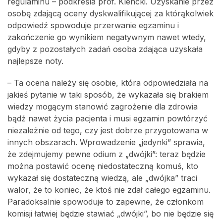
regulaminu – podkreśla prof. Klencki. Uzyskanie przez
osobę zdającą oceny dyskwalifikującej za którąkolwiek
odpowiedź spowoduje przerwanie egzaminu i
zakończenie go wynikiem negatywnym nawet wtedy,
gdyby z pozostałych zadań osoba zdająca uzyskała
najlepsze noty.
– Ta ocena należy się osobie, która odpowiedziała na
jakieś pytanie w taki sposób, że wykazała się brakiem
wiedzy mogącym stanowić zagrożenie dla zdrowia
bądź nawet życia pacjenta i musi egzamin powtórzyć
niezależnie od tego, czy jest dobrze przygotowana w
innych obszarach. Wprowadzenie „jedynki” sprawia,
że zdejmujemy pewne odium z „dwójki”: teraz będzie
można postawić ocenę niedostateczną komuś, kto
wykazał się dostateczną wiedzą, ale „dwójka” traci
walor, że to koniec, że ktoś nie zdał całego egzaminu.
Paradoksalnie spowoduje to zapewne, że członkom
komisji łatwiej będzie stawiać „dwójki”, bo nie będzie się