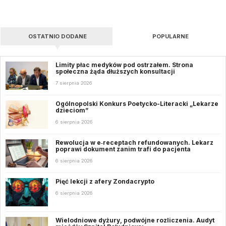
OSTATNIO DODANE
POPULARNE
Limity płac medyków pod ostrzałem. Strona
społeczna żąda dłuższych konsultacji
7 sierpnia 2026
Ogólnopolski Konkurs Poetycko-Literacki „Lekarze
dzieciom”
6 sierpnia 2026
Rewolucja w e‑receptach refundowanych. Lekarz
poprawi dokument zanim trafi do pacjenta
6 sierpnia 2026
Pięć lekcji z afery Zondacrypto
6 sierpnia 2026
Wielodniowe dyżury, podwójne rozliczenia. Audyt