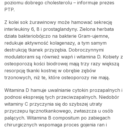
poziomu dobrego cholesterolu – informuje prezes
PTP.
Z kolei sok żurawinowy może hamować sekrecję
interleukiny 6, 8 i prostaglandyny. Zielona herbata
działa bakteriobójczo na bakterie Gram-ujemne,
redukuje aktywność kolagenazy, a tym samym
destrukcję tkanek przyzębia. Dobroczynnymi
modulatorami są również wapń i witamina D. Kobiety z
osteoporozą kości biodrowej mają trzy razy większą
resorpcję tkanki kostnej w obrębie zębów
trzonowych, niż te, które osteoporozy nie mają.
Witamina D hamuje uwalnianie cytokin prozapalnych i
podnosi ekspresję tych przeciwzapalnych. Niedobór
witaminy C przyczynia się do szybszej utraty
przyczepu łącznotkankowego, zwłaszcza u osób
palących. Witamina B compositum po zabiegach
chirurgicznych wspomaga proces gojenia ran i