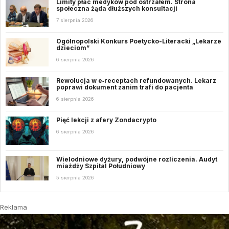
Limity płac medyków pod ostrzałem. Strona
społeczna żąda dłuższych konsultacji
7 sierpnia 2026
Ogólnopolski Konkurs Poetycko-Literacki „Lekarze
dzieciom”
6 sierpnia 2026
Rewolucja w e‑receptach refundowanych. Lekarz
poprawi dokument zanim trafi do pacjenta
6 sierpnia 2026
Pięć lekcji z afery Zondacrypto
6 sierpnia 2026
Wielodniowe dyżury, podwójne rozliczenia. Audyt
miażdży Szpital Południowy
5 sierpnia 2026
Reklama