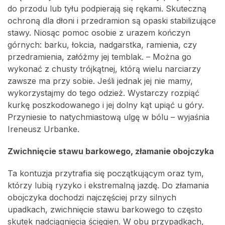
do przodu lub tyłu podpierają się rękami. Skuteczną
ochroną dla dłoni i przedramion są opaski stabilizujące
stawy. Niosąc pomoc osobie z urazem kończyn
górnych: barku, łokcia, nadgarstka, ramienia, czy
przedramienia, załóżmy jej temblak. – Można go
wykonać z chusty trójkątnej, którą wielu narciarzy
zawsze ma przy sobie. Jeśli jednak jej nie mamy,
wykorzystajmy do tego odzież. Wystarczy rozpiąć
kurkę poszkodowanego i jej dolny kąt upiąć u góry.
Przyniesie to natychmiastową ulgę w bólu – wyjaśnia
Ireneusz Urbanke.
Zwichnięcie stawu barkowego, złamanie obojczyka
Ta kontuzja przytrafia się początkującym oraz tym,
którzy lubią ryzyko i ekstremalną jazdę. Do złamania
obojczyka dochodzi najczęściej przy silnych
upadkach, zwichnięcie stawu barkowego to często
skutek nadciągnięcia ścięgien. W obu przypadkach,