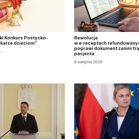
ki Konkurs Poetycko-
Rewolucja
Lekarze dzieciom”
w e‑receptach refundowanyc
poprawi dokument zanim tra
6
pacjenta
6 sierpnia 2026