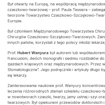
Był otwarty na Europę, na współpracę międzynarodową
czaszkowo-twarzowej – prof. Paula Tessiera – zabiegał
tworzone Towarzystwo Czaszkowo-Szczękowo-Twarzow
Europie.
Był członkiem Międzynarodowego Towarzystwa Chiru
Chirurgów Czaszkowo-Szczękowo-Twarzowych. Zainicjow
innych państw, korzystali z tego polscy młodzi lekarze
Prof.
Hubert Wanyura
był autorem lub współautorem l
francuskim, dwóch monografii i siedmiu rozdziałów do
zjazdach krajowych oraz międzynarodowych. Przez wie
Stomatologiczne”. Jego podręczniki i artykuły długo 
się lekarzy.
Zainteresowania naukowe prof. Wanyury koncentrował
leczenia różnorodnych złamań szkieletu czaszkowo-t
w nowotworach czaszki, twarzy, jamy ustnej i szyi 
twarzowych. Był opiekunem przewodów doktorskich i spe