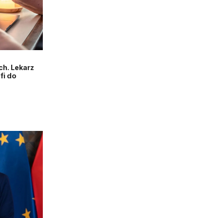
h. Lekarz
fi do