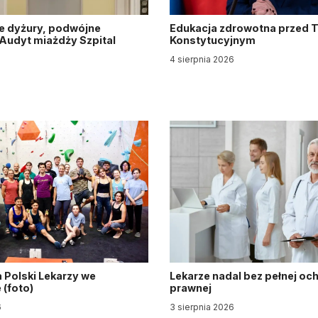
e dyżury, podwójne
Edukacja zdrowotna przed 
. Audyt miażdży Szpital
Konstytucyjnym
y
4 sierpnia 2026
6
 Polski Lekarzy we
Lekarze nadal bez pełnej oc
(foto)
prawnej
6
3 sierpnia 2026