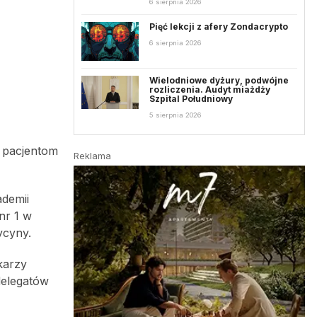
6 sierpnia 2026
Pięć lekcji z afery Zondacrypto
6 sierpnia 2026
Wielodniowe dyżury, podwójne
rozliczenia. Audyt miażdży
Szpital Południowy
5 sierpnia 2026
 pacjentom
Reklama
ademii
nr 1 w
ycyny.
karzy
 delegatów