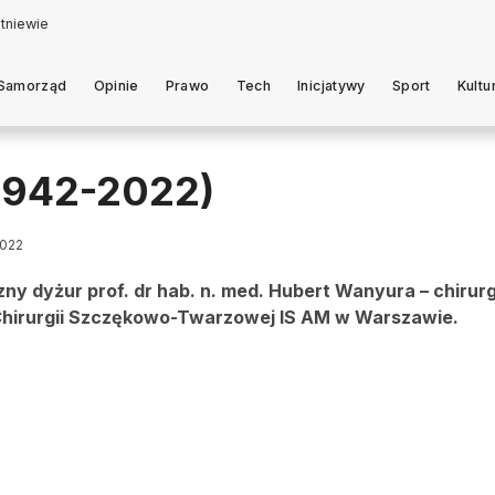
Samorząd
Opinie
Prawo
Tech
Inicjatywy
Sport
Kultu
(1942-2022)
2022
czny dyżur prof. dr hab. n. med. Hubert Wanyura – chirur
i Chirurgii Szczękowo-Twarzowej IS AM w Warszawie.