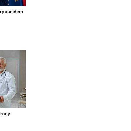
Trybunałem
hrony