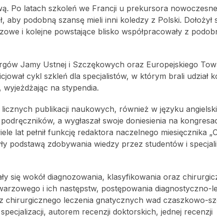
. Po latach szkoleń we Francji u prekursora nowoczesnej 
, aby podobną szansę mieli inni koledzy z Polski. Dołożył 
e i kolejne powstające blisko współpracowały z podob
rgów Jamy Ustnej i Szczękowych oraz Europejskiego Tow
ał cykl szkleń dla specjalistów, w którym brali udział k
, wyjeżdżając na stypendia.
icznych publikacji naukowych, również w języku angielski
 podręczników, a wygłaszał swoje doniesienia na kongresac
le lat pełnił funkcję redaktora naczelnego miesięcznika 
były podstawą zdobywania wiedzy przez studentów i specjal
y się wokół diagnozowania, klasyfikowania oraz chirurgi
warzowego i ich następstw, postępowania diagnostyczno-l
oraz chirurgicznego leczenia gnatycznych wad czaszkowo-
cjalizacji, autorem recenzji doktorskich, jednej recenzji