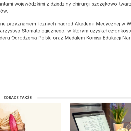
ltantami wojewódzkimi z dziedziny chirurgii szczękowo-twar
mów.
one przyznaniem licznych nagród Akademii Medycznej w W
owarzystwa Stomatologicznego, w którym uzyskał członkos
eru Odrodzenia Polski oraz Medalem Komisji Edukacji Nar
ZOBACZ TAKŻE