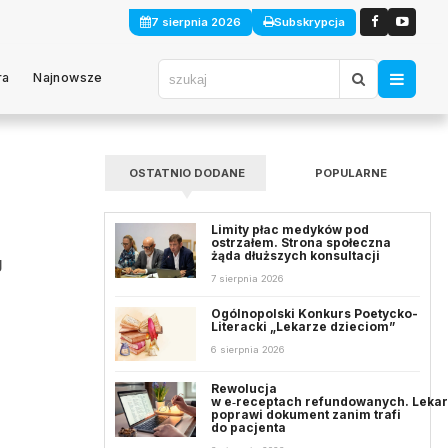
7 sierpnia 2026
Subskrypcja
ra
Najnowsze
OSTATNIO DODANE
POPULARNE
Limity płac medyków pod
ostrzałem. Strona społeczna
żąda dłuższych konsultacji
g
7 sierpnia 2026
Ogólnopolski Konkurs Poetycko-
Literacki „Lekarze dzieciom”
6 sierpnia 2026
Rewolucja
w e‑receptach refundowanych. Leka
poprawi dokument zanim trafi
do pacjenta