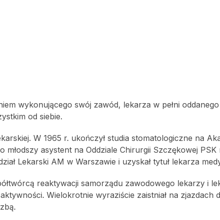
eniem wykonującego swój zawód, lekarza w pełni oddanego
ystkim od siebie.
ekarskiej. W 1965 r. ukończył studia stomatologiczne na Ak
o młodszy asystent na Oddziale Chirurgii Szczękowej PSK 
ział Lekarski AM w Warszawie i uzyskał tytuł lekarza med
spółtwórcą reaktywacji samorządu zawodowego lekarzy i le
 aktywności. Wielokrotnie wyraziście zaistniał na zjazdach
zbą.