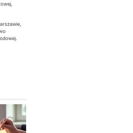
zowej,
arszawie,
two
odowej.