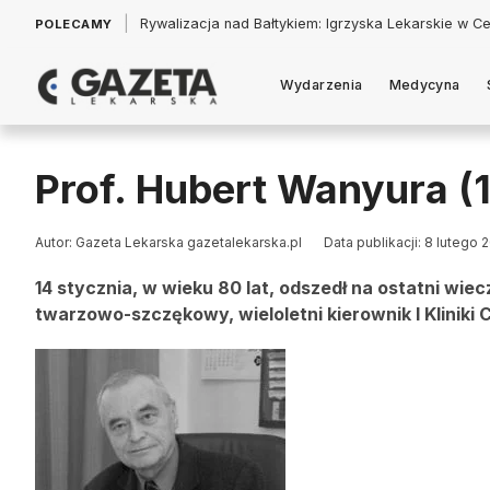
|
Łukasz Jankowski: Politycy w pogoni za króliczkiem
POLECAMY
Wydarzenia
Medycyna
Prof. Hubert Wanyura 
Autor: Gazeta Lekarska gazetalekarska.pl
Data publikacji: 8 lutego 
14 stycznia, w wieku 80 lat, odszedł na ostatni wie
twarzowo-szczękowy, wieloletni kierownik I Klinik