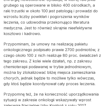
grubego są operowane w blisko 400 ośrodkach, a
raki trzustki w około 100 jest patologią i prowadzi do
wzrostu liczby powikłań i pogorszenia wyników
leczenia, co udowodnia przekonująco literatura
medyczna. Jest to również skrajnie nieefektywne
kosztowo i kadrowo.
Przypominam, że umowy na realizację pakietu
onkologicznego podpisało prawie 2700 podmiotów, z
czego około 100 z nich realizuje 80 proc. świadczeń z
tego zakresu. Z kolei wiele działań, np. z zakresu
chemioterapii podawanej w trybie jednodniowym,
można by zlokalizować bliżej miejsca zamieszkania
chorych, jednak będzie to możliwe tylko wówczas,
gdy ktoś będzie koordynował cały proces leczenia.
Przypomnę też, że na konieczność uporządkowania
sytuacji w zakresie onkologii wskazywały wprost
zalecenia Naczelnej Izby Kontroli z roku 2017.