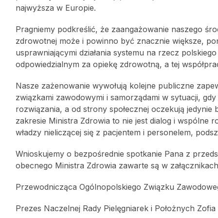
najwyższa w Europie.
Pragniemy podkreślić, że zaangażowanie naszego śr
zdrowotnej może i powinno być znacznie większe, p
usprawniającymi działania systemu na rzecz polskiego 
odpowiedzialnym za opiekę zdrowotną, a tej współpra
Nasze zażenowanie wywołują kolejne publiczne zapew
związkami zawodowymi i samorządami w sytuacji, gdy p
rozwiązania, a od strony społecznej oczekują jedynie b
zakresie Ministra Zdrowia to nie jest dialog i wspól
władzy nieliczącej się z pacjentem i personelem, pods
Wnioskujemy o bezpośrednie spotkanie Pana z przeds
obecnego Ministra Zdrowia zawarte są w załącznikach d
Przewodnicząca Ogólnopolskiego Związku Zawodoweg
Prezes Naczelnej Rady Pielęgniarek i Położnych Zofia