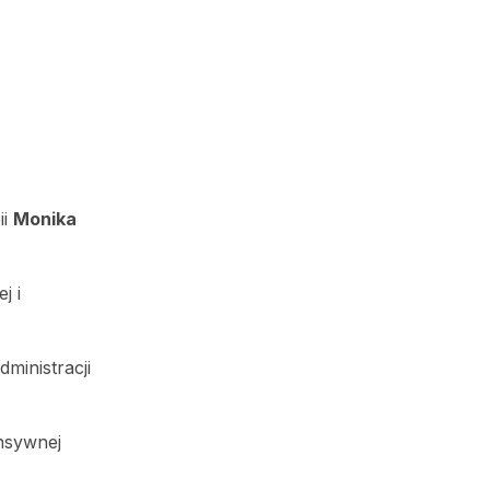
ii
Monika
j i
inistracji
nsywnej