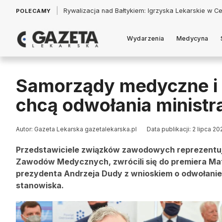
|
Łukasz Jankowski: Politycy w pogoni za króliczkiem
POLECAMY
Wydarzenia
Medycyna
Samorządy medyczne i
chcą odwołania ministr
Autor: Gazeta Lekarska gazetalekarska.pl
Data publikacji: 2 lipca 20
Przedstawiciele związków zawodowych reprezent
Zawodów Medycznych, zwrócili się do premiera Ma
prezydenta Andrzeja Dudy z wnioskiem o odwołanie
stanowiska.