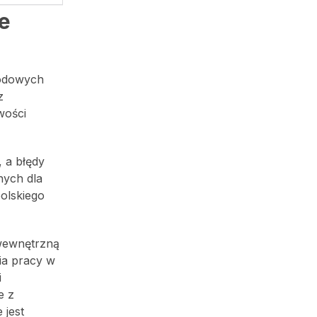
e
wodowych
z
wości
 a błędy
nych dla
polskiego
 wewnętrzną
ia pracy w
i
e z
 jest