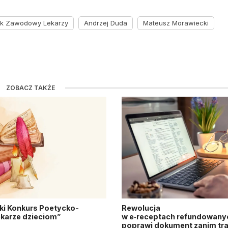
ek Zawodowy Lekarzy
Andrzej Duda
Mateusz Morawiecki
ZOBACZ TAKŻE
ki Konkurs Poetycko-
Rewolucja
Lekarze dzieciom”
w e‑receptach refundowanyc
poprawi dokument zanim tra