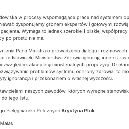
odowiska w procesy wspomagające prace nad systemem opi
onieważ dysponujemy gronem ekspertów i gotowymi rozwią
pacjenta. Wymaga to jednak szerokiej i bliskiej współpracy
cy po prostu nie ma.
nienia Pana Ministra o prowadzeniu dialogu i rozmowach 
rzedstawiciele Ministerstwa Zdrowia ignorują inne niż swo
ezwzględnej akceptacji ministerialnych propozycji. Działan
ne rozwiązywanie problemów systemu ochrony zdrowia, to m
zyty ignorancją i przekonaniem o własnej wyższości.
tawicielami naszych zawodów, których wyraźne stanowiska
o tego listu.
o Pielęgniarek i Położnych
Krystyna Ptok
 Małas