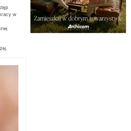
stęp
pracy w
snej
ej.