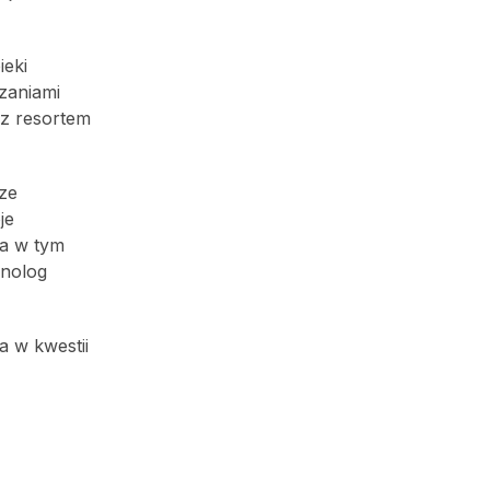
eki
zaniami
 z resortem
ze
je
ia w tym
onolog
 w kwestii