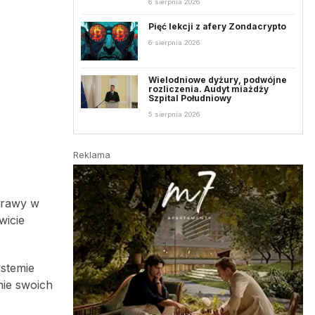
6 sierpnia 2026
Pięć lekcji z afery Zondacrypto
6 sierpnia 2026
Wielodniowe dyżury, podwójne
rozliczenia. Audyt miażdży
Szpital Południowy
5 sierpnia 2026
Reklama
prawy w
wicie
ystemie
nie swoich