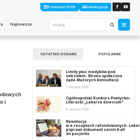
8 sierpnia 2026
Subskrypcja
ra
Najnowsze
OSTATNIO DODANE
POPULARNE
Limity płac medyków pod
ostrzałem. Strona społeczna
żąda dłuższych konsultacji
7 sierpnia 2026
wodowych
Ogólnopolski Konkurs Poetycko-
o i
Literacki „Lekarze dzieciom”
6 sierpnia 2026
Rewolucja
w e‑receptach refundowanych. Leka
poprawi dokument zanim trafi
do pacjenta