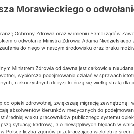
sza Morawieckiego o odwołani
Branżę Ochrony Zdrowia oraz w imieniu Samorządów Za
iem o odwołanie Ministra Zdrowia Adama Niedzielskiego 
 zaufania do niego w naszym środowisku oraz braku możli
nym Ministrem Zdrowia od dawna jest całkowicie nieudana,
rowotnej, wybiórcze podejmowanie działań w sprawach istot
ych, niekorzystnych decyzji kończą się wielką stratą dla 
p do opieki zdrowotnej, zwiększają migrację zewnętrzną i
ęcają absolwentów kierunków medycznych do podejmowan
st średniej wieku pracowników publicznego systemu opiek
lepszą sytuację kadrową, a o niewątpliwych błędach w walc
w Polsce liczba zgonów przekraczająca wieloletnie średnie