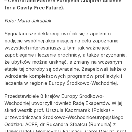
– Central and Eastern European Chapter: Alliance
for a Cavity-Free Future).
Foto: Marta Jakubiak
Sygnatariusze deklaracji zwrócili się z apelem o
podjęcie wspólnej akcji mającej na celu zapoznanie
wszystkich interesariuszy z tym, jak ważne jest
zapobieganie i leczenie próchnicy, a także przyznanie,
że ubytków można uniknąć, a zmiany na wczesnym
etapie tej choroby są odwracalne. Zaapelowali także o
wdrożenie kompleksowych programów profilaktyki i
leczenia w regionie Europy Środkowo-Wschodniej.
Przedstawiciele 8 krajów Europy Środkowo-
Wschodniej utworzyli również Radę Ekspertów. W jej
skład weszli: prof. Urszula Kaczmarek (Polska) –
przewodnicząca Środkowo-Wschodnioeuropejskiego
Oddziału ACFF, dr Ruxandra Sfeatcu (Rumunia) z
Uniwersytetu Medycyny i Farmacji „Carol Davila”, prof.