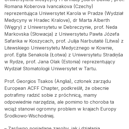
Romana Koberova Ivancakova (Czechy)
reprezentująca Uniwersytet Karola w Pradze (Wydział
Medycyny w Hradec Kralove), dr Marta Alberth
(Węgry) z Uniwersytetu w Debreczynie, prof. Neda
Markovska (Słowacja) z Uniwersytetu Pawła Józefa
Safarika w Koszycach, prof. Julija Narbutaitė (Litwa) z
Litewskiego Uniwersytetu Medycznego w Kownie,
prof. Egita Senakola (Łotwa) z Uniwersytetu Stradiņša
w Rydze, prof. Jana Olak (Estonia) reprezentujący
Wydział Stomatologii Uniwersytet w Tartu.
Prof. Georgios Tsakos (Anglia), członek zarządu
European ACFF Chapter, podkreślił, że obecnie
potrafimy radzić sobie z próchnicą, mamy
odpowiednie narzędzia, ale pomimo to choroba ta
wciąż stanowi ogromny problem w krajach Europy
Środkowo-Wschodniej.
– Zarówno posiadane zasoby, jak i działania