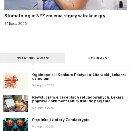
Stomatologia: NFZ zmienia reguły w trakcie gry
31 lipca 2026
OSTATNIO DODANE
POPULARNE
Ogólnopolski Konkurs Poetycko-Literacki „Lekarze
dzieciom”
6 sierpnia 2026
Rewolucja w e‑receptach refundowanych. Lekarz
poprawi dokument zanim trafi do pacjenta
6 sierpnia 2026
Pięć lekcji z afery Zondacrypto
6 sierpnia 2026