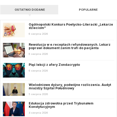
OSTATNIO DODANE
POPULARNE
Ogólnopolski Konkurs Poetycko-Literacki „Lekarze
dzieciom”
6 sierpnia 2026
Rewolucja w e‑receptach refundowanych. Lekarz
poprawi dokument zanim trafi do pacjenta
6 sierpnia 2026
Pięć lekcji z afery Zondacrypto
6 sierpnia 2026
Wielodniowe dyżury, podwójne rozliczenia. Audyt
miażdży Szpital Południowy
5 sierpnia 2026
Edukacja zdrowotna przed Trybunałem
Konstytucyjnym
4 sierpnia 2026