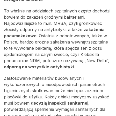
To właśnie na oddziałach szpitalnych często dochodzi
bowiem do zakażeń groźnymi bakteriami.
Najpoważniejsze to m.in. MRSA, czyli gronkowiec
złocisty odporny na antybiotyki, a także
zakażenia
pneumokokowe
. Ostatnie z odnotowanych, także w
Polsce, bardzo groźne zakażenia wewnątrzszpitalne
to te wywołane bakterią, która spędza sen z oczu
epidemiologom na całym świecie, czyli Klebsiella
pneumoniae NDM, potocznie nazywaną „New Delhi”,
odporną na wszystkie antybiotyki
.
Zastosowanie materiałów budowlanych i
wykończeniowych o nieodpowiednich parametrach
higienicznych skutkować może niedopuszczeniem
placówki do użytku. Każdy obiekt medyczny uzyskać
musi bowiem
decyzję inspekcji sanitarnej
,
potwierdzającą spełnienie wymagań sanitarnych dla
pomieszczeń i urządzeń, jakie zainstalowano w