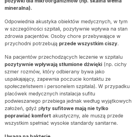
pożywki dla mikroorganizmów (np. skalna wełna
mineralna).
Odpowiednia akustyka obiektów medycznych, w tym
w szczególności szpitali, pozytywnie wpływa na stan
zdrowia pacjentów. Osoby chore przebywające w
przychodni potrzebują
przede wszystkim ciszy
.
Na pacjentów przechodzących leczenie w szpitalu
pozytywnie wpływają stłumione dźwięki
(np. cichy
szmer rozmów, który odbierany bywa jako
uspakajający, zapewnia poczucie kontaktu ze
społeczeństwem i personelem szpitala). W przypadku
placówek medycznych instalacja sufitu
podwieszanego przebiega jednak według wyjątkowych
założeń, gdyż p
łyty sufitowe mają nie tylko
poprawiać komfort
akustyczny, ale muszą przede
wszystkim spełniać wysokie standardy sanitarne.
Uwaga na bakterie