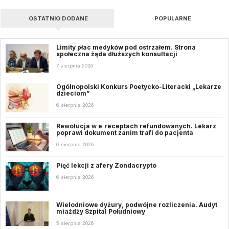
OSTATNIO DODANE
POPULARNE
Limity płac medyków pod ostrzałem. Strona
społeczna żąda dłuższych konsultacji
7 sierpnia 2026
Ogólnopolski Konkurs Poetycko-Literacki „Lekarze
dzieciom”
6 sierpnia 2026
Rewolucja w e‑receptach refundowanych. Lekarz
poprawi dokument zanim trafi do pacjenta
6 sierpnia 2026
Pięć lekcji z afery Zondacrypto
6 sierpnia 2026
Wielodniowe dyżury, podwójne rozliczenia. Audyt
miażdży Szpital Południowy
5 sierpnia 2026