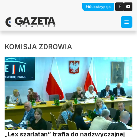
Subskrypcja
KOMISJA ZDROWIA
„Lex szarlatan” trafia do nadzwyczajnej