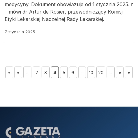
medycyny. Dokument obowiązuje od 1 stycznia 2025. r
– mówi dr Artur de Rosier, przewodniczący Komisji
Etyki Lekarskiej Naczelnej Rady Lekarskiej.
7 stycznia 2025
«
«
...
2
3
4
5
6
...
10
20
...
»
»