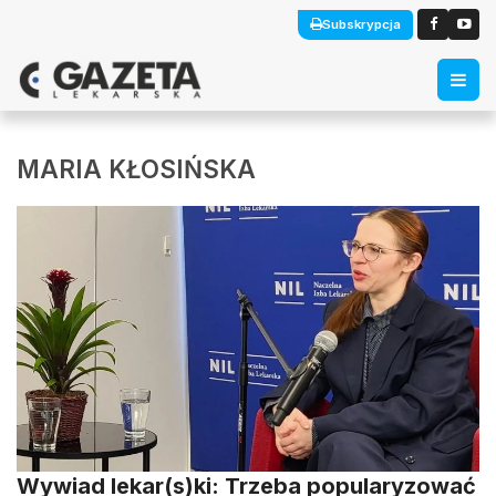
Subskrypcja
MARIA KŁOSIŃSKA
Wywiad lekar(s)ki: Trzeba popularyzować