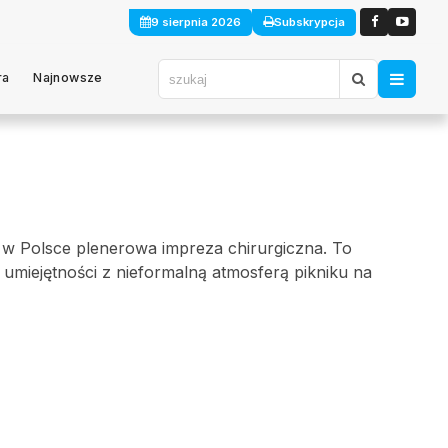
9 sierpnia 2026
Subskrypcja
ra
Najnowsze
 w Polsce plenerowa impreza chirurgiczna. To
umiejętności z nieformalną atmosferą pikniku na