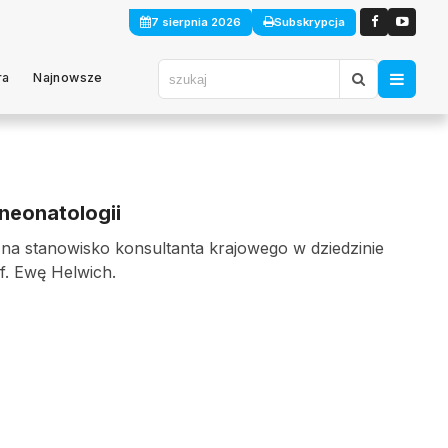
7 sierpnia 2026
Subskrypcja
ra
Najnowsze
 neonatologii
na stanowisko konsultanta krajowego w dziedzinie
of. Ewę Helwich.