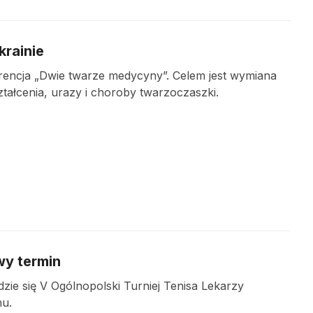
krainie
rencja „Dwie twarze medycyny”. Celem jest wymiana
ształcenia, urazy i choroby twarzoczaszki.
wy termin
zie się V Ogólnopolski Turniej Tenisa Lekarzy
nu.