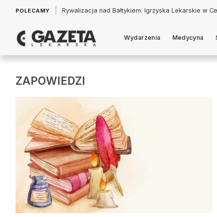
|
Łukasz Jankowski: Politycy w pogoni za króliczkiem
POLECAMY
Wydarzenia
Medycyna
ZAPOWIEDZI