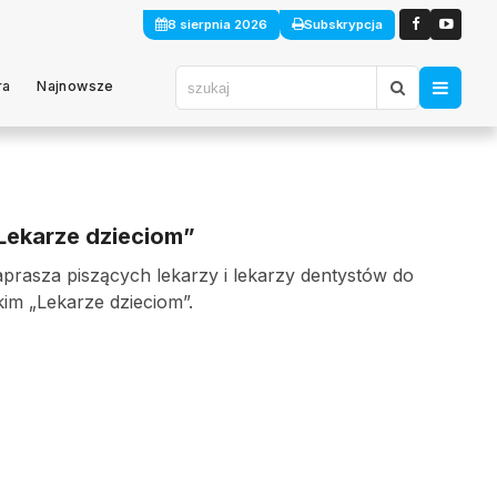
8 sierpnia 2026
Subskrypcja
ra
Najnowsze
Lekarze dzieciom”
aprasza piszących lekarzy i lekarzy dentystów do
im „Lekarze dzieciom”.