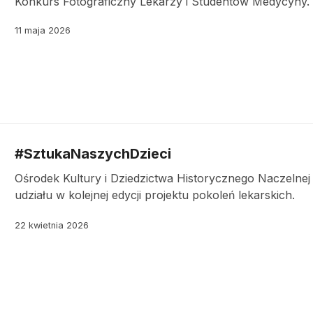
Konkurs Fotograficzny Lekarzy i Studentów Medycyny.
11 maja 2026
#SztukaNaszychDzieci
Ośrodek Kultury i Dziedzictwa Historycznego Naczelnej I
udziału w kolejnej edycji projektu pokoleń lekarskich.
22 kwietnia 2026