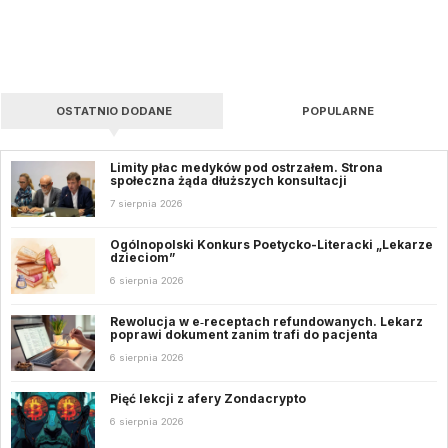
OSTATNIO DODANE
POPULARNE
Limity płac medyków pod ostrzałem. Strona
społeczna żąda dłuższych konsultacji
7 sierpnia 2026
Ogólnopolski Konkurs Poetycko-Literacki „Lekarze
dzieciom”
6 sierpnia 2026
Rewolucja w e‑receptach refundowanych. Lekarz
poprawi dokument zanim trafi do pacjenta
6 sierpnia 2026
Pięć lekcji z afery Zondacrypto
6 sierpnia 2026