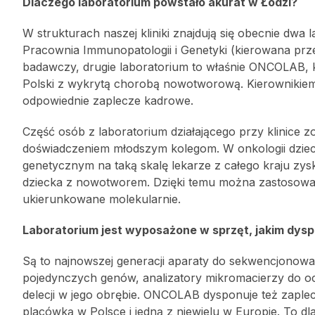
Dlaczego laboratorium powstało akurat w Łodzi?
W strukturach naszej kliniki znajdują się obecnie dwa l
Pracownia Immunopatologii i Genetyki (kierowana pr
badawczy, drugie laboratorium to właśnie ONCOLAB, kt
Polski z wykrytą chorobą nowotworową. Kierownikiem
odpowiednie zaplecze kadrowe.
Część osób z laboratorium działającego przy klinice 
doświadczeniem młodszym kolegom. W onkologii dzieci
genetycznym na taką skalę lekarze z całego kraju zy
dziecka z nowotworem. Dzięki temu można zastosować
ukierunkowane molekularnie.
Laboratorium jest wyposażone w sprzęt, jakim dysp
Są to najnowszej generacji aparaty do sekwencjono
pojedynczych genów, analizatory mikromacierzy do oc
delecji w jego obrębie. ONCOLAB dysponuje też zapl
placówką w Polsce i jedną z niewielu w Europie. To dla 