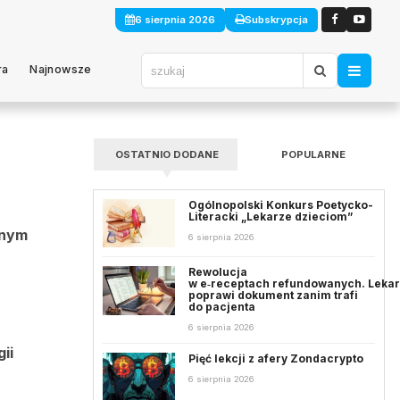
6 sierpnia 2026
Subskrypcja
ra
Najnowsze
OSTATNIO DODANE
POPULARNE
Ogólnopolski Konkurs Poetycko-
Literacki „Lekarze dzieciom”
lnym
6 sierpnia 2026
Rewolucja
w e‑receptach refundowanych. Leka
poprawi dokument zanim trafi
do pacjenta
6 sierpnia 2026
ii
Pięć lekcji z afery Zondacrypto
6 sierpnia 2026