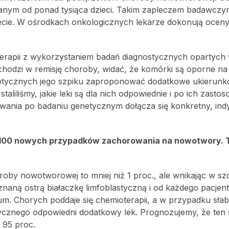
nym od ponad tysiąca dzieci. Takim zapleczem badawczy
ecie. W ośrodkach onkologicznych lekarze dokonują oceny
pii z wykorzystaniem badań diagnostycznych opartych 
 wchodzi w remisję choroby, widać, że komórki są oporne na 
etycznych jego szpiku zaproponować dodatkowe ukierun
taliliśmy, jakie leki są dla nich odpowiednie i po ich zasto
wania po badaniu genetycznym dołącza się konkretny, ind
 1100 nowych przypadków zachorowania na nowotwory. 
oby nowotworowej to mniej niż 1 proc., ale wnikając w szc
naną ostrą białaczkę limfoblastyczną i od każdego pacjent
m. Chorych poddaje się chemioterapii, a w przypadku słabe
ycznego odpowiedni dodatkowy lek. Prognozujemy, że ten
 95 proc.