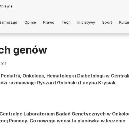
Samorząd
Opinie
Prawo
Tech
Inicjatywy
Sport
Kultu
ych genów
2017
Pediatrii, Onkologii, Hematologii i Diabetologii w Centra
zi rozmawiają: Ryszard Golański i Lucyna Krysiak.
Centralne Laboratorium Badań Genetycznych w Onkolog
cznej Pomocy. Co nowego wnosi ta placówka w leczenie