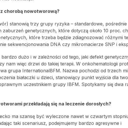
ci z chorobą nowotworową?
twór) stanowią trzy grupy ryzyka – standardowe, pośrednie
ch zaburzeń genetycznych, które dotyczą około 10 proc. c
genetycznych, które trzeba będzie zdiagnozować różnymi t
anie sekwencjonowania DNA czy mikromacierze SNP i eksp
 bardzo dużo i w zależności od tego, jaki defekt genetyczn
 nam więc drzwi do takiej terapii. W onkohematologii pro
wa grupa InternationalBFM. Nazwa pochodzi od trzech mias
czenia białaczki u dzieci, stanowiący punkt wyjścia dla tw
łnoprawnym uczestnikiem grupy IBFM. Spotykamy się dwa r
otworami przekładają się na leczenie dorosłych?
ziecko ma szansę być wyleczone nawet w czwartym stopni
ając taki scenariusz, podejmujemy bardzo agresywne i