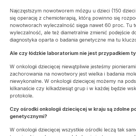
Najczęstszym nowotworem mózgu u dzieci (150 dzieci
się operację z chemioterapią, którą powinno się rozpoc
nowotworach wyleczalność sięga nawet 60 proc. Tu t
wyleczalność, ale też diametralnie zmienić podejści
diagnostyka oparta o badania genetyczne ma tu klucz
Ale czy łódzkie laboratorium nie jest przypadkiem t
W onkologii dziecięcej niewątpliwie jesteśmy pionieram
zachorowania na nowotwory jest wielka i badania mol
niewykonalne. W onkologii dziecięcej możemy na pods
kilkanaście czy kilkadziesiąt grup i w każdej będzie 
protokole.
Czy ośrodki onkologii dziecięcej w kraju są zdolne
genetycznymi?
W onkologii dziecięcej wszystkie ośrodki leczą tak sa