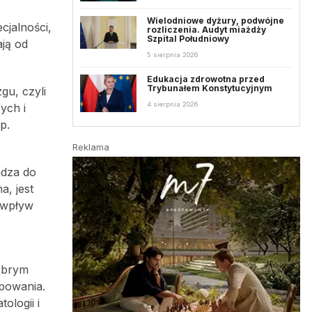
Wielodniowe dyżury, podwójne
cjalności,
rozliczenia. Audyt miażdży
Szpital Południowy
ają od
5 sierpnia 2026
Edukacja zdrowotna przed
Trybunałem Konstytucyjnym
gu, czyli
4 sierpnia 2026
ych i
p.
Reklama
adza do
a, jest
 wpływ
dobrym
ępowania.
ologii i