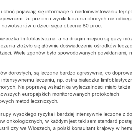
 i choć pojawiają się informacje o niedoinwestowaniu tej spe
apewniam, że poziom i wyniki leczenia chorych nie odbieg
 nowotworów u dzieci sięga obecnie 80 proc.
iałaczka limfoblastyczna, a na drugim miejscu są guzy móz
eczenia złożyło się głównie doświadczenie ośrodków lecząc
dzieci. Wiele zgonów było spowodowanych powikłaniami, n
rów dorosłych, są leczone bardzo agresywnie, co doprow
ak intensywnemu leczeniu, np. ostra białaczka limfoblastyczn
chorych. Na poprawę wskaźnika wyleczalności miało także
 nowszych europejskich monitorowanych protokołach
owych metod leczniczych.
grupy wysokiego ryzyka i bardziej intensywnie leczone z 
ków onkologicznych, w każdym jest taki sam standard post
trii czy we Włoszech, a polski konsultant krajowy w hemat