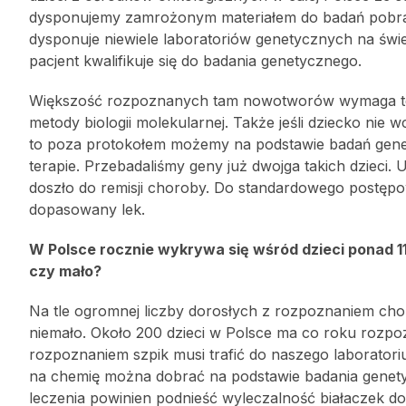
dysponujemy zamrożonym materiałem do badań pobra
dysponuje niewiele laboratoriów genetycznych na świ
pacjent kwalifikuje się do badania genetycznego.
Większość rozpoznanych tam nowotworów wymaga tera
metody biologii molekularnej. Także jeśli dziecko nie
to poza protokołem możemy na podstawie badań gen
terapie. Przebadaliśmy geny już dwojga takich dzieci. Us
doszło do remisji choroby. Do standardowego postępo
dopasowany lek.
W Polsce rocznie wykrywa się wśród dzieci ponad
czy mało?
Na tle ogromnej liczby dorosłych z rozpoznaniem chor
niemało. Około 200 dzieci w Polsce ma co roku rozpoz
rozpoznaniem szpik musi trafić do naszego laboratoriu
na chemię można dobrać na podstawie badania genet
leczenia powinien podnieść wyleczalność białaczek do