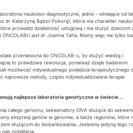
aboratoria naukowo-diagnostyczne, jedno – istniejące od lat
zez dr Katarzynę Bąbol-Pokorę), która ma charakter nauk
óre prowadzi działalność usługową i ma służyć dzieciom z
 ONCOLABU jest dr Joanna Taha. Mamy więc nie tylko baz
została przeniesiona do ONCOLAB-u, by służyć wiedzą i
ęcej to prawdziwa rewolucja, ponieważ dzięki badaniom
skali możliwość indywidualnego podejścia terapeutycznego
 najnowsze metody, często indywidualizowane terapie
onują najlepsze laboratoria genetyczne w świecie…
wania całego genomu, sekwenatory DNA służące do sekwen
eny ekspresji genów w genomie, a także regionów, które 
eczem służącym do biobankowania. Jesteśmy jedyną tego r
nas nobilitacja.