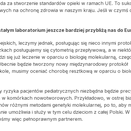
iada za stworzenie standardów opieki w ramach UE. To sukc
nsowych na ochronę zdrowia w naszym kraju. Jeśli w czymś
ym laboratorium jeszcze bardziej przybliżą nas do Eu
jskich, leczymy jednak, posługując się nieco innymi proto
zkach posługujemy się cytometrią przepływową, a w niekt
i się już leczenie w oparciu o biologię molekularną, cze
. Obecnie będzie tworzony nowy międzynarodowy protokół
kole, musimy oceniać chorobę resztkową w oparciu o biol
 ryzyka pacjentów pediatrycznych niezbędna będzie precy
ch w komórkach nowotworowych. Przykładowo, w ostrej bi
enów różnymi metodami genetyki molekularnej, po to, aby 
e umożliwia i służy w tym celu dzieciom z całej Polski. 
teśmy więc pełnoprawnym partnerem.