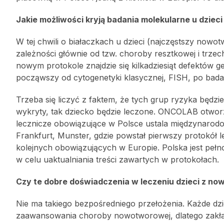
Jakie możliwości kryją badania molekularne u dzie
W tej chwili o białaczkach u dzieci (najczęstszy nowo
zależności głównie od tzw. choroby resztkowej i trze
nowym protokole znajdzie się kilkadziesiąt defektów 
począwszy od cytogenetyki klasycznej, FISH, po bad
Trzeba się liczyć z faktem, że tych grup ryzyka będzie
wykryty, tak dziecko będzie leczone. ONCOLAB otworzy
lecznicze obowiązujące w Polsce ustala międzynarodo
Frankfurt, Munster, gdzie powstał pierwszy protokół le
kolejnych obowiązujących w Europie. Polska jest pe
w celu uaktualniania treści zawartych w protokołach.
Czy te dobre doświadczenia w leczeniu dzieci z now
Nie ma takiego bezpośredniego przełożenia. Każde d
zaawansowania choroby nowotworowej, dlatego zakład