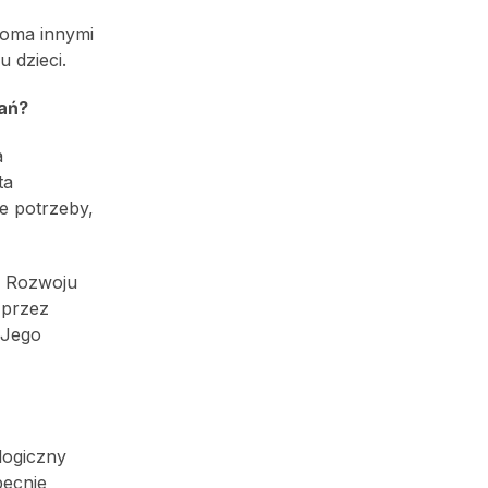
loma innymi
 dzieci.
dań?
a
ta
e potrzeby,
i Rozwoju
 przez
 Jego
logiczny
becnie