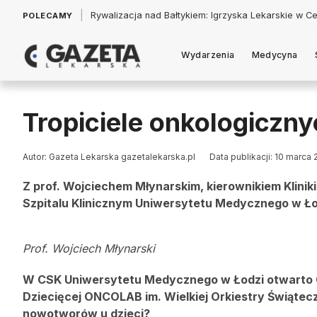
|
Łukasz Jankowski: Politycy w pogoni za króliczkiem
POLECAMY
Wydarzenia
Medycyna
Tropiciele onkologiczn
Autor: Gazeta Lekarska gazetalekarska.pl
Data publikacji: 10 marca 
Z prof. Wojciechem Młynarskim, kierownikiem Kliniki 
Szpitalu Klinicznym Uniwersytetu Medycznego w Łod
Prof. Wojciech Młynarski
W CSK Uniwersytetu Medycznego w Łodzi otwarto 
Dziecięcej ONCOLAB im. Wielkiej Orkiestry Świąte
nowotworów u dzieci?