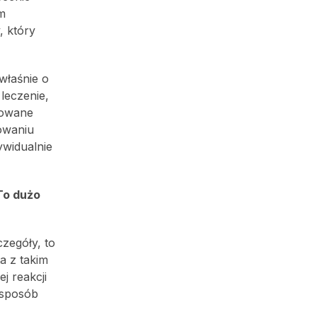
m
, który
właśnie o
leczenie,
kowane
sowaniu
ywidualnie
To dużo
zegóły, to
a z takim
j reakcji
 sposób