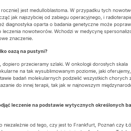
 rocznie) jest medulloblastoma. W przypadku tych nowot
ząć jak najszybciej od zabiegu operacyjnego, i radioterapi
eż diagnostyka oparta o badania genetyczne może popraw
e do leczenia nowotworów. Wchodzi w medycynę spersonaliz
owe znaczenie.
ylko oazą na pustyni?
i, dopiero przecieramy szlaki. W onkologii dorosłych skala
ekularne na tak wysublimowanym poziomie, jaki oferujemy,
tawie badań molekularnych podzielić wszystkich chorych z
wskazanie do innej terapii, tak jak w najnowszym międzynar
 podjąć leczenie na podstawie wytycznych określonych b
mo niezależnie od tego, czy jest to Frankfurt, Poznań czy Ł