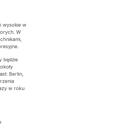
 i wysokie w
horych. W
echnikami,
resyjne.
y będzie
tokoły
t: Berlin,
orzenia
azy w roku
u