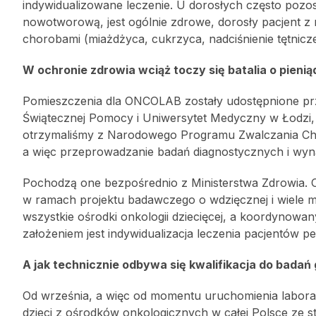
indywidualizowane leczenie. U dorosłych często pozost
nowotworową, jest ogólnie zdrowe, dorosły pacjent z
chorobami (miażdżyca, cukrzyca, nadciśnienie tętnicze)
W ochronie zdrowia wciąż toczy się batalia o pienią
Pomieszczenia dla ONCOLAB zostały udostępnione prze
Świątecznej Pomocy i Uniwersytet Medyczny w Łodzi, pi
otrzymaliśmy z Narodowego Programu Zwalczania Cho
a więc przeprowadzanie badań diagnostycznych i wyn
Pochodzą one bezpośrednio z Ministerstwa Zdrowia. 
w ramach projektu badawczego o wdzięcznej i wiele m
wszystkie ośrodki onkologii dziecięcej, a koordynow
założeniem jest indywidualizacja leczenia pacjentów pe
A jak technicznie odbywa się kwalifikacja do bada
Od września, a więc od momentu uruchomienia laborator
dzieci z ośrodków onkologicznych w całej Polsce ze