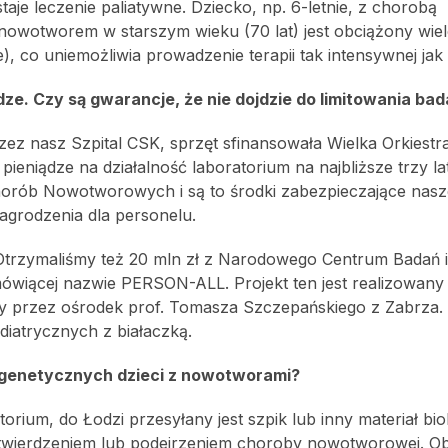
aje leczenie paliatywne. Dziecko, np. 6-letnie, z chorobą
 nowotworem w starszym wieku (70 lat) jest obciążony wie
, co uniemożliwia prowadzenie terapii tak intensywnej jak u
dze. Czy są gwarancje, że nie dojdzie do limitowania ba
z nasz Szpital CSK, sprzęt sfinansowała Wielka Orkiestr
eniądze na działalność laboratorium na najbliższe trzy la
rób Nowotworowych i są to środki zabezpieczające nasz
agrodzenia dla personelu.
Otrzymaliśmy też 20 mln zł z Narodowego Centrum Badań 
ówiącej nazwie PERSON-ALL. Projekt ten jest realizowany
any przez ośrodek prof. Tomasza Szczepańskiego z Zabrza.
diatrycznych z białaczką.
ń genetycznych dzieci z nowotworami?
ium, do Łodzi przesyłany jest szpik lub inny materiał bio
 stwierdzeniem lub podejrzeniem choroby nowotworowej. O