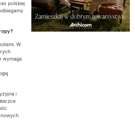
es polskiej
 odbiegamy
ropy?
kołami. W
órych
go wymaga
ogię
zyjna i
ałaczce
móc
W nowych