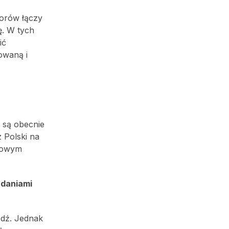
worów łączy
ę. W tych
ić
owaną i
 są obecnie
 Polski na
odowym
adaniami
ódź. Jednak