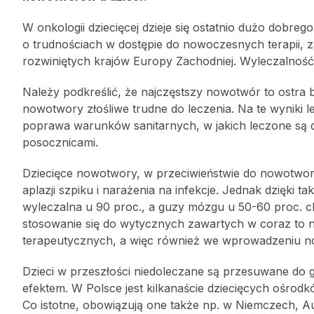
W onkologii dziecięcej dzieje się ostatnio dużo dobrego
o trudnościach w dostępie do nowoczesnych terapii, z
rozwiniętych krajów Europy Zachodniej. Wyleczalność
Należy podkreślić, że najczęstszy nowotwór to ostra b
nowotwory złośliwe trudne do leczenia. Na te wyniki l
poprawa warunków sanitarnych, w jakich leczone są 
posocznicami.
Dziecięce nowotwory, w przeciwieństwie do nowotwo
aplazji szpiku i narażenia na infekcje. Jednak dzięki t
wyleczalna u 90 proc., a guzy mózgu u 50-60 proc. 
stosowanie się do wytycznych zawartych w coraz to
terapeutycznych, a więc również we wprowadzeniu n
Dzieci w przeszłości niedoleczane są przesuwane do 
efektem. W Polsce jest kilkanaście dziecięcych ośrod
Co istotne, obowiązują one także np. w Niemczech, Aus