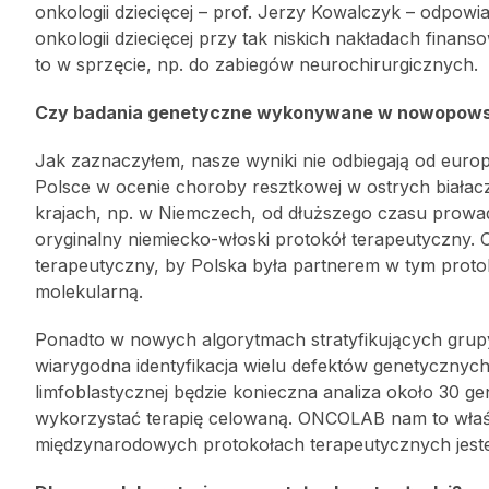
onkologii dziecięcej – prof. Jerzy Kowalczyk – odpow
onkologii dziecięcej przy tak niskich nakładach fina
to w sprzęcie, np. do zabiegów neurochirurgicznych.
Czy badania genetyczne wykonywane w nowopowstał
Jak zaznaczyłem, nasze wyniki nie odbiegają od europe
Polsce w ocenie choroby resztkowej w ostrych białac
krajach, np. w Niemczech, od dłuższego czasu prowadz
oryginalny niemiecko-włoski protokół terapeutyczny
terapeutyczny, by Polska była partnerem w tym proto
molekularną.
Ponadto w nowych algorytmach stratyfikujących grupy
wiarygodna identyfikacja wielu defektów genetyczny
limfoblastycznej będzie konieczna analiza około 30 g
wykorzystać terapię celowaną. ONCOLAB nam to właśni
międzynarodowych protokołach terapeutycznych jes