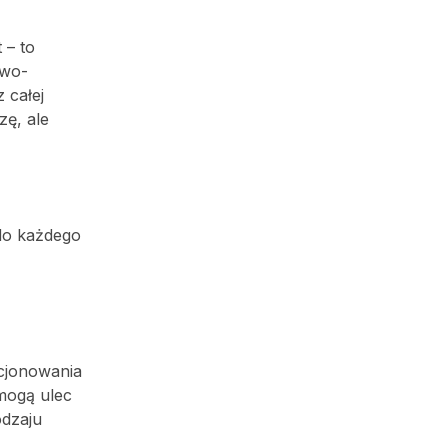
 – to
owo-
 całej
ę, ale
 do każdego
cjonowania
mogą ulec
odzaju