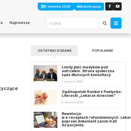
8 sierpnia 2026
Subskrypcja
ra
Najnowsze
OSTATNIO DODANE
POPULARNE
Limity płac medyków pod
ostrzałem. Strona społeczna
żąda dłuższych konsultacji
7 sierpnia 2026
otyczące
Ogólnopolski Konkurs Poetycko-
Literacki „Lekarze dzieciom”
6 sierpnia 2026
Rewolucja
w e‑receptach refundowanych. Leka
poprawi dokument zanim trafi
do pacjenta