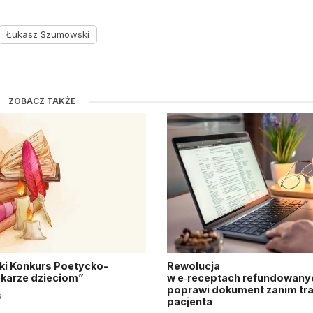
Łukasz Szumowski
ZOBACZ TAKŻE
ki Konkurs Poetycko-
Rewolucja
Lekarze dzieciom”
w e‑receptach refundowanyc
poprawi dokument zanim tra
6
pacjenta