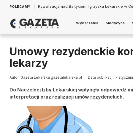
|
Łukasz Jankowski: Politycy w pogoni za króliczkiem
POLECAMY
Wydarzenia
Medycyna
Umowy rezydenckie kor
lekarzy
Autor: Gazeta Lekarska gazetalekarska.pl
Data publikacji: 7 styczni
Do Naczelnej Izby Lekarskiej wpłynęła odpowiedź m
interpretacji oraz realizacji umów rezydenckich.