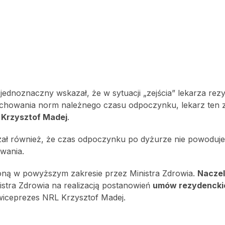
jednoznaczny wskazał, że w sytuacji „zejścia” lekarza rez
chowania norm należnego czasu odpoczynku, lekarz ten 
L
Krzysztof Madej
.
ał również, że czas odpoczynku po dyżurze nie powoduje
rwania.
wioną w powyższym zakresie przez Ministra Zdrowia.
Naczel
stra Zdrowia na realizacją postanowień
umów rezydencki
wiceprezes NRL Krzysztof Madej.