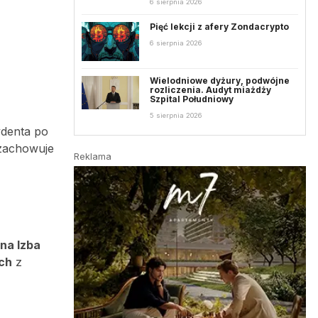
6 sierpnia 2026
Pięć lekcji z afery Zondacrypto
6 sierpnia 2026
Wielodniowe dyżury, podwójne
rozliczenia. Audyt miażdży
Szpital Południowy
5 sierpnia 2026
ydenta po
zachowuje
Reklama
na Izba
ch
z