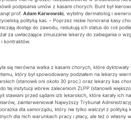
dmówili podpisania umów z kasami chorych. Bunt był kiero
tanął prof.
Adam Karwowski
, wybitny dermatolog i wenero
zycielską polityką kas. – Poprzez niskie honoraria kasy ch
niczają dostęp do zawodu, redukują ich status do roli podl
żał za uwłaczające zmuszanie lekarzy do zabiegania o wz
i kontraktów.
zyła się nierówna walka z kasami chorych, które dyktowały
złamu, który był spowodowany podziałem na lekarzy wier
skich (stanowili oni około 30 proc.) oraz lekarzy kas cho
 tej instytucji wbrew zaleceniom ZLPP (stanowili większo
 stawiani przed sądami izb lekarskich, które karały ich na
iarów, zainterweniował Najwyższy Trybunał Administracyj
porażka dla samorządu, który nie tylko walczył z polityką 
tnych dla nich warunkach pracy i płacy, ale też o własny 