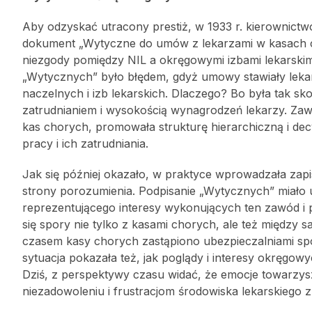
Aby odzyskać utracony prestiż, w 1933 r. kierownictw
dokument „Wytyczne do umów z lekarzami w kasach chory
niezgody pomiędzy NIL a okręgowymi izbami lekarskim
„Wytycznych” było błędem, gdyż umowy stawiały lekar
naczelnych i izb lekarskich. Dlaczego? Bo była tak
zatrudnianiem i wysokością wynagrodzeń lekarzy. Zawi
kas chorych, promowała strukturę hierarchiczną i de
pracy i ich zatrudniania.
Jak się później okazało, w praktyce wprowadzała zap
strony porozumienia. Podpisanie „Wytycznych” miało
reprezentującego interesy wykonujących ten zawód i
się spory nie tylko z kasami chorych, ale też między 
czasem kasy chorych zastąpiono ubezpieczalniami społ
sytuacja pokazała też, jak poglądy i interesy okręgowy
Dziś, z perspektywy czasu widać, że emocje towarzys
niezadowoleniu i frustracjom środowiska lekarskiego