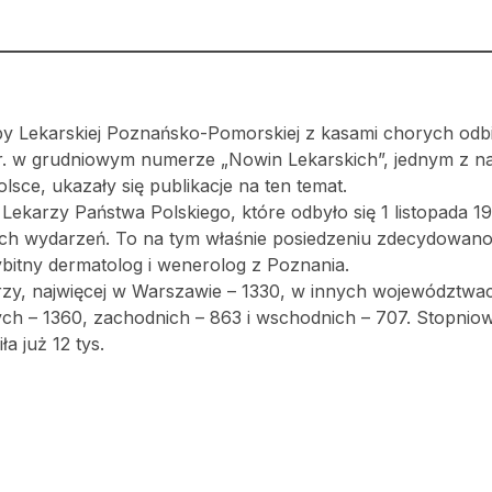
by Lekarskiej Poznańsko-Pomorskiej z kasami chorych odbi
r. w grudniowym numerze „Nowin Lekarskich”, jednym z na
ce, ukazały się publikacje na ten temat.
ekarzy Państwa Polskiego, które odbyło się 1 listopada 192
ch wydarzeń. To na tym właśnie posiedzeniu zdecydowano
bitny dermatolog i wenerolog z Poznania.
arzy, najwięcej w Warszawie – 1330, w innych województwa
h – 1360, zachodnich – 863 i wschodnich – 707. Stopniow
a już 12 tys.