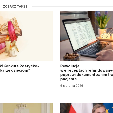
ZOBACZ TAKŻE
ki Konkurs Poetycko-
Rewolucja
Lekarze dzieciom”
w e‑receptach refundowanyc
poprawi dokument zanim tra
6
pacjenta
6 sierpnia 2026