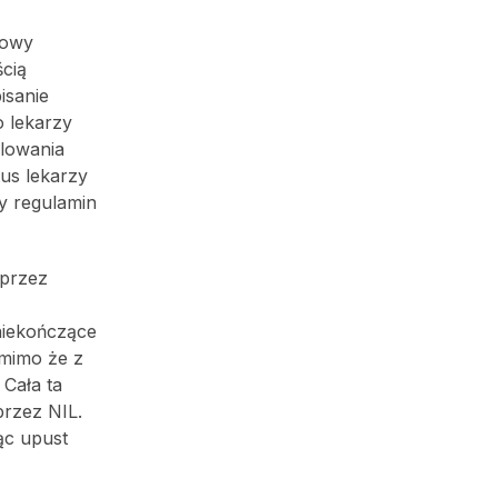
dowy
ścią
isanie
 lekarzy
ulowania
us lekarzy
y regulamin
 przez
niekończące
 mimo że z
Cała ta
przez NIL.
ąc upust