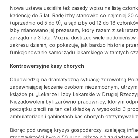
Nowa ustawa uściśliła też zasady wpisu na listę człon
kadencję do 5 lat. Radę izby stanowiło co najmniej 30
(uprzednio od 5 do 9), a sąd izby od 12 do 18 członkó
izby mianowano jej prezesem, który razem z sekretarz
zarządu na 3 lata. Można dostrzec wiele podobieństw 
zakresu działań, co pokazuje, jak bardzo historia prze
funkcjonowanie samorządu lekarskiego w tamtych czas
Kontrowersyjne kasy chorych
Odpowiedzią na dramatyczną sytuację zdrowotną Polakó
zapewniającej leczenie osobom niezamożnym, utrzymu
książce pt. „Lekarze i Izby Lekarskie w Drugiej Rzecz
Niezadowoleni byli zarówno pracownicy, którym odpro
początku płacili na ten cel składkę w wysokości 3 proc.
ambulatoriach i gabinetach kas chorych otrzymywali z
Biorąc pod uwagę kryzys gospodarczy, szalejącą infl
rzeczywistości było o 50 proc. niższe niż zakładano.