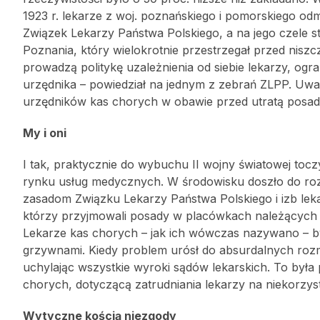
1923 r. lekarze z woj. poznańskiego i pomorskiego o
Związek Lekarzy Państwa Polskiego, a na jego czele s
Poznania, który wielokrotnie przestrzegał przed niszc
prowadzą politykę uzależnienia od siebie lekarzy, ogra
urzędnika – powiedział na jednym z zebrań ZLPP. Uwa
urzędników kas chorych w obawie przed utratą posad 
My i oni
I tak, praktycznie do wybuchu II wojny światowej toc
rynku usług medycznych. W środowisku doszło do ro
zasadom Związku Lekarzy Państwa Polskiego i izb lekar
którzy przyjmowali posady w placówkach należących do
Lekarze kas chorych – jak ich wówczas nazywano – byli
grzywnami. Kiedy problem urósł do absurdalnych rozm
uchylając wszystkie wyroki sądów lekarskich. To była 
chorych, dotyczącą zatrudniania lekarzy na niekorzys
Wytyczne kością niezgody