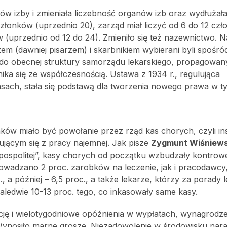
ków izby i zmieniała liczebność organów izb oraz wydłużała
 członków (uprzednio 20), zarząd miał liczyć od 6 do 12 cz
w (uprzednio od 12 do 24). Zmieniło się też nazewnictwo. N
em (dawniej pisarzem) i skarbnikiem wybierani byli spośr
do obecnej struktury samorządu lekarskiego, propagowanyc
nika się ze współczesnością. Ustawa z 1934 r., regulująca
ach, stała się podstawą dla tworzenia nowego prawa w ty
w miało być powołanie przez rząd kas chorych, czyli inst
jącym się z pracy najemnej. Jak pisze
Zygmunt Wiśniews
ypospolitej”, kasy chorych od początku wzbudzały kontrowe
wadzano 2 proc. zarobków na leczenie, jak i pracodawcy,
, a później – 6,5 proc., a także lekarze, którzy za porady 
aledwie 10-13 proc. tego, co inkasowały same kasy.
ację i wielotygodniowe opóźnienia w wypłatach, wynagrodz
 Wynosiło marne grosze. Niezadowolenie w środowisku nara