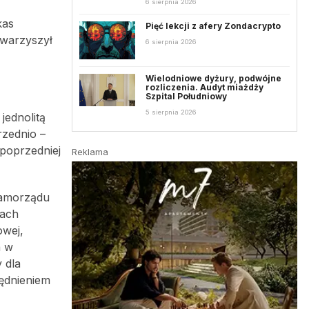
6 sierpnia 2026
kas
Pięć lekcji z afery Zondacrypto
owarzyszył
6 sierpnia 2026
Wielodniowe dyżury, podwójne
rozliczenia. Audyt miażdży
Szpital Południowy
5 sierpnia 2026
jednolitą
rzednio –
poprzedniej
Reklama
samorządu
wach
owej,
a w
 dla
lędnieniem