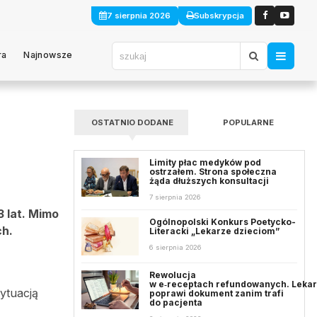
7 sierpnia 2026
Subskrypcja
ra
Najnowsze
OSTATNIO DODANE
POPULARNE
Limity płac medyków pod
ostrzałem. Strona społeczna
żąda dłuższych konsultacji
7 sierpnia 2026
3 lat. Mimo
Ogólnopolski Konkurs Poetycko-
ch.
Literacki „Lekarze dzieciom”
6 sierpnia 2026
Rewolucja
w e‑receptach refundowanych. Leka
sytuacją
poprawi dokument zanim trafi
do pacjenta