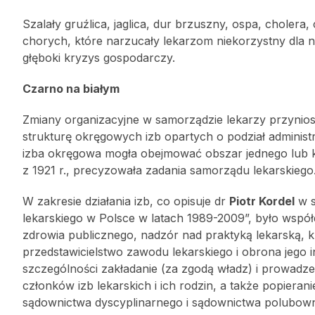
Szalały gruźlica, jaglica, dur brzuszny, ospa, choler
chorych, które narzucały lekarzom niekorzystny dla n
głęboki kryzys gospodarczy.
Czarno na białym
Zmiany organizacyjne w samorządzie lekarzy przyniosła
strukturę okręgowych izb opartych o podział adminis
izba okręgowa mogła obejmować obszar jednego lub ki
z 1921 r., precyzowała zadania samorządu lekarskiego
W zakresie działania izb, co opisuje dr
Piotr Kordel
w s
lekarskiego w Polsce w latach 1989-2009”, było wsp
zdrowia publicznego, nadzór nad praktyką lekarską, kr
przedstawicielstwo zawodu lekarskiego i obrona jego 
szczególności zakładanie (za zgodą władz) i prowadze
członków izb lekarskich i ich rodzin, a także popieran
sądownictwa dyscyplinarnego i sądownictwa polubow