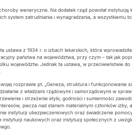
a, choroby weneryczne. Na dodatek rząd powołał instytucję 
ich system zatrudniania i wynagradzania, a wszystkiemu t
 ustawa z 1934 r. o izbach lekarskich, która wprowadziła 
tracyjny państwa na województwa, przy czym – tak jak pop
lku województw. Jednak ta ustawa, w przeciwieństwie do 
.
wojej rozprawie pt. „Geneza, struktura i funkcjonowanie 
ółdziałanie z władzami rządowymi i samorządowymi w spra
zewienie i strzeżenie etyki, godności i sumienności zawod
interesów, piecza nad stanem materialnym członków izby, 
nie instytucji ubezpieczeniowych oraz świadczenie pomocy
ie instytucji naukowych oraz instytucji społecznych z uwzg
nego.