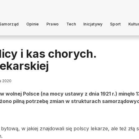
Samorząd
Opinie
Prawo
Tech
Inicjatywy
Sport
Kultu
icy i kas chorych.
ekarskiej
ia 2020
 wolnej Polsce (na mocy ustawy z dnia 1921 r.) minęło 1
eżono pilną potrzebę zmian w strukturach samorządowy
ytową, w jakiej znajdowali się polscy lekarze, ale też złą 
.