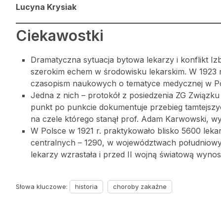
Lucyna Krysiak
Ciekawostki
Dramatyczna sytuacja bytowa lekarzy i konflikt Iz
szerokim echem w środowisku lekarskim. W 1923 
czasopism naukowych o tematyce medycznej w Pols
Jedna z nich – protokół z posiedzenia ZG Związku L
punkt po punkcie dokumentuje przebieg tamtejszy
na czele którego stanął prof. Adam Karwowski, wy
W Polsce w 1921 r. praktykowało blisko 5600 lek
centralnych – 1290, w województwach południowyc
lekarzy wzrastała i przed II wojną światową wynosił
Słowa kluczowe:
historia
choroby zakaźne