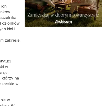
 ich
łonków
aczelnika
ód członków
h idei i
m zakresie.
ytucji
ki
w
rsje.
 którzy na
lekarskie w
enie w
stało. W