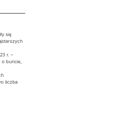
ły się
jstarszych
3 r. –
 o buncie,
ch
o liczba