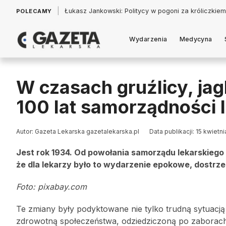
|
Łukasz Jankowski: Politycy w pogoni za króliczkiem
POLECAMY
Wydarzenia
Medycyna
W czasach gruźlicy, jagl
100 lat samorządności l
Autor: Gazeta Lekarska gazetalekarska.pl
Data publikacji: 15 kwietn
Jest rok 1934. Od powołania samorządu lekarskiego w
że dla lekarzy było to wydarzenie epokowe, dostrz
Foto: pixabay.com
Te zmiany były podyktowane nie tylko trudną sytuacją b
zdrowotną społeczeństwa, odziedziczoną po zaborach