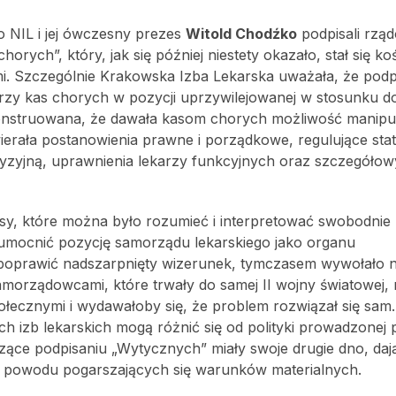
o NIL i jej ówczesny prezes
Witold Chodźko
podpisali rzą
ch”, który, jak się później niestety okazało, stał się ko
i. Szczególnie Krakowska Izba Lekarska uważała, że podp
zy kas chorych w pozycji uprzywilejowanej w stosunku do
 skonstruowana, że dawała kasom chorych możliwość manip
erała postanowienia prawne i porządkowe, regulujące stat
cyzyjną, uprawnienia lekarzy funkcyjnych oraz szczegółow
isy, które można było rozumieć i interpretować swobodnie
 umocnić pozycję samorządu lekarskiego jako organu
 poprawić nadszarpnięty wizerunek, tymczasem wywołało 
samorządowcami, które trwały do samej II wojny światowej,
ecznymi i wydawałoby się, że problem rozwiązał się sam. 
ch izb lekarskich mogą różnić się od polityki prowadzonej 
zące podpisaniu „Wytycznych” miały swoje drugie dno, daj
 z powodu pogarszających się warunków materialnych.