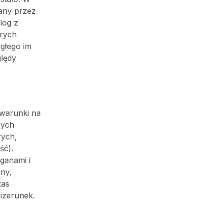
wany przez
log z
orych
egłego im
ględy
 warunki na
nych
rych,
ść).
ganami i
ny,
kas
wizerunek.