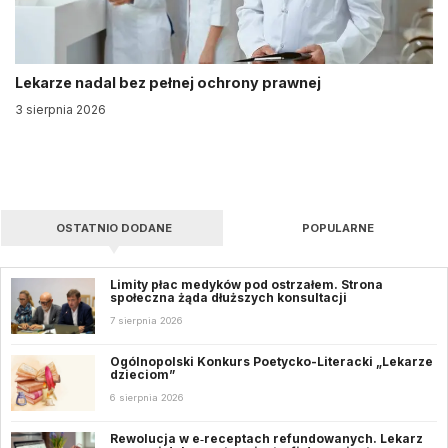
Lekarze nadal bez pełnej ochrony prawnej
3 sierpnia 2026
OSTATNIO DODANE
POPULARNE
Limity płac medyków pod ostrzałem. Strona
społeczna żąda dłuższych konsultacji
7 sierpnia 2026
Ogólnopolski Konkurs Poetycko-Literacki „Lekarze
dzieciom”
6 sierpnia 2026
Rewolucja w e‑receptach refundowanych. Lekarz