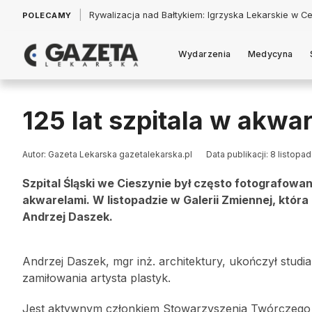
|
Łukasz Jankowski: Politycy w pogoni za króliczkiem
POLECAMY
Wydarzenia
Medycyna
125 lat szpitala w akwa
Autor: Gazeta Lekarska gazetalekarska.pl
Data publikacji: 8 listopa
Szpital Śląski we Cieszynie był często fotografowany
akwarelami. W listopadzie w Galerii Zmiennej, która
Andrzej Daszek.
Andrzej Daszek, mgr inż. architektury, ukończył studia 
zamiłowania artysta plastyk.
Jest aktywnym członkiem Stowarzyszenia Twórczego 