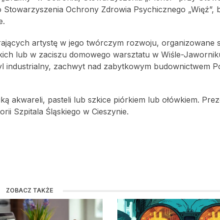
go Stowarzyszenia Ochrony Zdrowia Psychicznego „Więź”, 
e.
rających artystę w jego twórczym rozwoju, organizowane
skich lub w zaciszu domowego warsztatu w Wiśle-Jawornik
yl industrialny, zachwyt nad zabytkowym budownictwem Pol
ką akwareli, pasteli lub szkice piórkiem lub ołówkiem. Pr
orii Szpitala Śląskiego w Cieszynie.
ZOBACZ TAKŻE