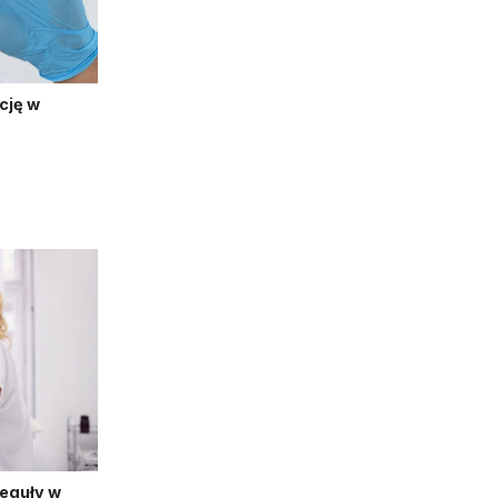
cję w
reguły w