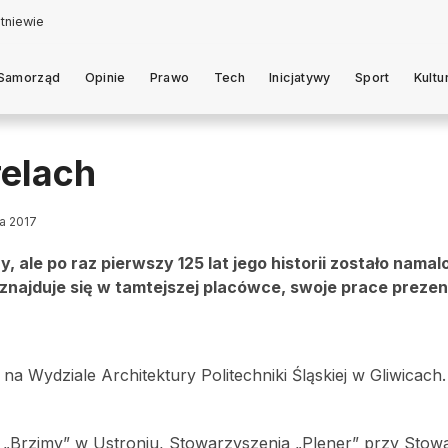
Samorząd
Opinie
Prawo
Tech
Inicjatywy
Sport
Kultu
relach
da 2017
, ale po raz pierwszy 125 lat jego historii zostało nama
 znajduje się w tamtejszej placówce, swoje prace prezen
na Wydziale Architektury Politechniki Śląskiej w Gliwicach.
„Brzimy” w Ustroniu, Stowarzyszenia „Plener” przy Stow