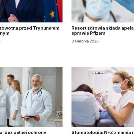
drowotna przed Trybunałem
Resort zdrowia składa apela
jnym
sprawie Pfizera
6
3 sierpnia 2026
al bez pełnej ochrony
Stomatologia: NFZ zmienia 