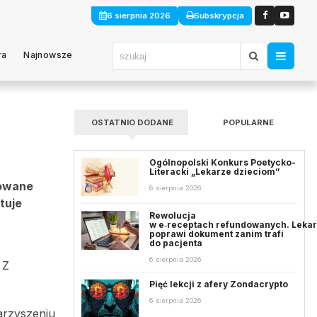
6 sierpnia 2026
Subskrypcja
ra
Najnowsze
OSTATNIO DODANE
POPULARNE
Ogólnopolski Konkurs Poetycko-
Literacki „Lekarze dzieciom”
lowane
6 sierpnia 2026
tuje
Rewolucja
w e‑receptach refundowanych. Leka
poprawi dokument zanim trafi
do pacjenta
6 sierpnia 2026
 Z
Pięć lekcji z afery Zondacrypto
6 sierpnia 2026
arzyszeniu