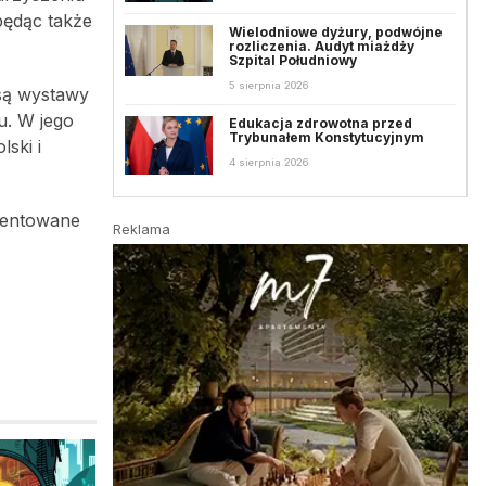
będąc także
Wielodniowe dyżury, podwójne
rozliczenia. Audyt miażdży
Szpital Południowy
5 sierpnia 2026
 są wystawy
u. W jego
Edukacja zdrowotna przed
Trybunałem Konstytucyjnym
ski i
4 sierpnia 2026
ezentowane
Reklama