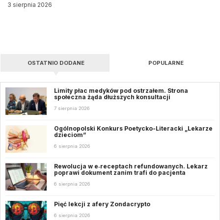
3 sierpnia 2026
OSTATNIO DODANE
POPULARNE
Limity płac medyków pod ostrzałem. Strona
społeczna żąda dłuższych konsultacji
7 sierpnia 2026
Ogólnopolski Konkurs Poetycko-Literacki „Lekarze
dzieciom”
6 sierpnia 2026
Rewolucja w e‑receptach refundowanych. Lekarz
poprawi dokument zanim trafi do pacjenta
6 sierpnia 2026
Pięć lekcji z afery Zondacrypto
6 sierpnia 2026