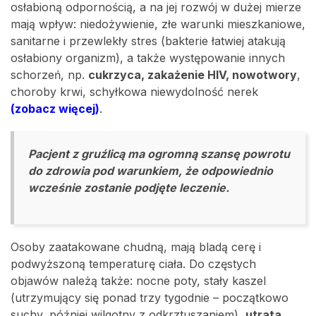
osłabioną odpornością, a na jej rozwój w dużej mierze
mają wpływ: niedożywienie, złe warunki mieszkaniowe,
sanitarne i przewlekły stres (bakterie łatwiej atakują
osłabiony organizm), a także występowanie innych
schorzeń, np.
cukrzyca, zakażenie HIV, nowotwory
,
choroby krwi, schyłkowa niewydolność nerek
(zobacz więcej)
.
Pacjent z gruźlicą ma ogromną szansę powrotu
do zdrowia pod warunkiem, że odpowiednio
wcześnie zostanie podjęte leczenie.
Osoby zaatakowane chudną, mają bladą cerę i
podwyższoną temperaturę ciała. Do częstych
objawów należą także: nocne poty, stały kaszel
(utrzymujący się ponad trzy tygodnie – początkowo
suchy, później wilgotny z odkrztuszaniem),
utrata