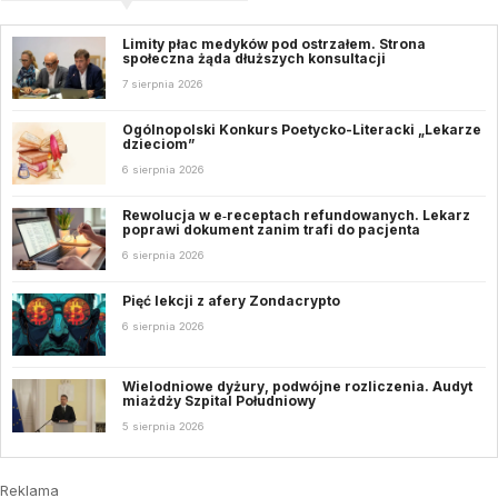
Limity płac medyków pod ostrzałem. Strona
społeczna żąda dłuższych konsultacji
7 sierpnia 2026
Ogólnopolski Konkurs Poetycko-Literacki „Lekarze
dzieciom”
6 sierpnia 2026
Rewolucja w e‑receptach refundowanych. Lekarz
poprawi dokument zanim trafi do pacjenta
6 sierpnia 2026
Pięć lekcji z afery Zondacrypto
6 sierpnia 2026
Wielodniowe dyżury, podwójne rozliczenia. Audyt
miażdży Szpital Południowy
5 sierpnia 2026
Reklama