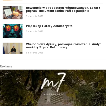
Rewolucja w e‑receptach refundowanych. Lekarz
poprawi dokument zanim trafi do pacjenta
6 sierpnia 2026
Pięć lekcji z afery Zondacrypto
6 sierpnia 2026
Wielodniowe dyżury, podwójne rozliczenia. Audyt
miażdży Szpital Południowy
5 sierpnia 2026
Reklama