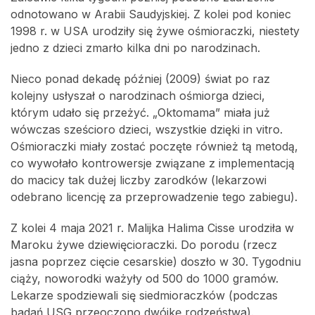
odnotowano w Arabii Saudyjskiej. Z kolei pod koniec
1998 r. w USA urodziły się żywe ośmioraczki, niestety
jedno z dzieci zmarło kilka dni po narodzinach.
Nieco ponad dekadę później (2009) świat po raz
kolejny usłyszał o narodzinach ośmiorga dzieci,
którym udało się przeżyć. „Oktomama” miała już
wówczas sześcioro dzieci, wszystkie dzięki in vitro.
Ośmioraczki miały zostać poczęte również tą metodą,
co wywołało kontrowersje związane z implementacją
do macicy tak dużej liczby zarodków (lekarzowi
odebrano licencję za przeprowadzenie tego zabiegu).
Z kolei 4 maja 2021 r. Malijka Halima Cisse urodziła w
Maroku żywe dziewięcioraczki. Do porodu (rzecz
jasna poprzez cięcie cesarskie) doszło w 30. Tygodniu
ciąży, noworodki ważyły od 500 do 1000 gramów.
Lekarze spodziewali się siedmioraczków (podczas
badań USG przeoczono dwójkę rodzeństwa).