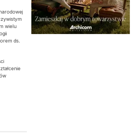
ynarodowej
czywistym
m wielu
gii
torem ds.
ci
ztałcenie
tów