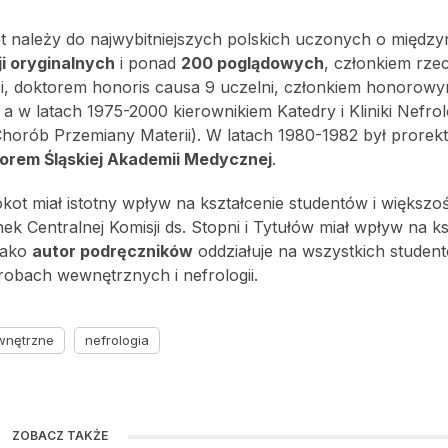
okot należy do najwybitniejszych polskich uczonych o międz
ji oryginalnych
i ponad
200 poglądowych
, członkiem rze
ści, doktorem honoris causa 9 uczelni, członkiem honorowy
a w latach 1975-2000 kierownikiem Katedry i Kliniki Nefrolo
i Chorób Przemiany Materii). W latach 1980-1982 był prorek
orem Śląskiej Akademii Medycznej
.
okot miał istotny wpływ na kształcenie studentów i większoś
nek Centralnej Komisji ds. Stopni i Tytułów miał wpływ na ks
Jako
autor podręczników
oddziałuje na wszystkich studen
robach wewnętrznych i nefrologii.
wnętrzne
nefrologia
ZOBACZ TAKŻE