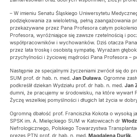
– W imieniu Senatu Śląskiego Uniwersytetu Medyczne
podziękowania za wieloletnią, pełną zaangażowania p
przekazywane przez Pana Profesora całym pokolenio
Profesora, wyróżniające się zawsze rzetelnością i p
współpracowników i wychowanków. Dziś otacza Pana
przez lata troskę i osobistą sympatię. Wyrażam głębo
przychylności i życiowej mądrości Pana Profesora – po
Następnie ze specjalnymi życzeniami zwrócił się do pro
SUM prof. dr hab. n. med.
Jan Duława
. Ogromne zasł
podkreślił dziekan Wydziału prof. dr hab. n. med.
Jan 
dumni, że pracujemy w środowisku, na które wywarł Pa
Życzę wszelkiej pomyślności i długich lat życia w dob
Ogromną dbałość prof. Franciszka Kokota o wysoką jak
SPSK im. A. Mielęckiego SUM w Katowicach dr
Włodz
Nefrologicznego, Polskiego Towarzystwa Transplantacy
prezes PTN prof. dr hab. n. med.
Magdalena Durlik
.