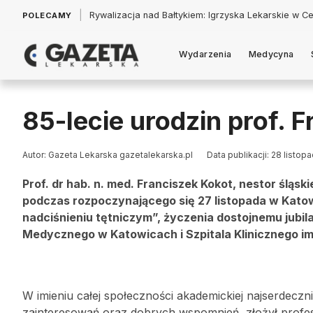
|
Łukasz Jankowski: Politycy w pogoni za króliczkiem
POLECAMY
Wydarzenia
Medycyna
85-lecie urodzin prof. 
Autor: Gazeta Lekarska gazetalekarska.pl
Data publikacji: 28 listop
Prof. dr hab. n. med. Franciszek Kokot, nestor śląski
podczas rozpoczynającego się 27 listopada w Katow
nadciśnieniu tętniczym”, życzenia dostojnemu jubil
Medycznego w Katowicach i Szpitala Klinicznego im
W imieniu całej społeczności akademickiej najserdeczni
zainteresowań oraz dobrych wspomnień, złożył profes