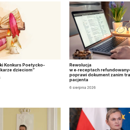
ki Konkurs Poetycko-
Rewolucja
Lekarze dzieciom”
w e‑receptach refundowanyc
poprawi dokument zanim tra
6
pacjenta
6 sierpnia 2026