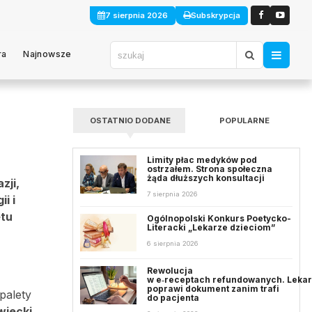
7 sierpnia 2026
Subskrypcja
ra
Najnowsze
OSTATNIO DODANE
POPULARNE
Limity płac medyków pod
ostrzałem. Strona społeczna
żąda dłuższych konsultacji
zji,
7 sierpnia 2026
i i
etu
Ogólnopolski Konkurs Poetycko-
Literacki „Lekarze dzieciom”
6 sierpnia 2026
Rewolucja
w e‑receptach refundowanych. Leka
poprawi dokument zanim trafi
palety
do pacjenta
wiecki
.