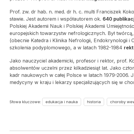
Prof. zw. dr hab. n. med. dr h. c. multi Franciszek K
sławie. Jest autorem i współautorem ok.
640 publikac
Polskiej Akademii Nauk i Polskiej Akademii Umiejętno
europejskich towarzystw nefrologicznych. Był twórcą, 
(obecnie Katedra i Klinika Nefrologii, Endokrynologii 
szkolenia podyplomowego, a w latach 1982-1984
rekt
Jako nauczyciel akademicki, profesor i rektor, prof. K
absolwentów uczelni przez kilkadziesiąt lat. Jako czło
kadr naukowych w całej Polsce w latach 1979-2006. 
medycyny w kraju i lekarzy specjalizujących się w cho
Słowa kluczowe:
edukacja i nauka
historia
choroby we