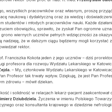
go, wszystkich pracowników oraz własnym, proszę przyją
racę naukową i dydaktyczną oraz za wiedzę i doświadczeni
m studentów i młodych pracowników nauki. Każde działan
oczuciem obowiązku, sprawiło, że zyskał Pan ogromne uzna
 grono wiernych uczniów pełnych wdzięczności za okazy
ką nadzieję, że w dalszym ciągu będziemy mogli korzystać z
wiedział rektor.
f. Franciszka Kokota jeden z jego uczniów – dziś prorektor
ugi profesora dla rozwoju Wydziału Lekarskiego w Katowi
Zejda
. – My, członkowie Wydziału Lekarskiego w Katowicac
n Profesor tak trwały wpływ. Dziękuję, że jest Pan Profes
rym zdrowiu – mówił dziekan.
ość i solidność w relacjach lekarz-pacjent zaakcentował 
imierz Dziubdziela
. Życzenia w imieniu Polskiego Towarz
jnego oraz konsultanta krajowego w dziedzinie nefrologii