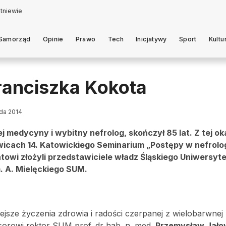
Samorząd
Opinie
Prawo
Tech
Inicjatywy
Sport
Kultu
Franciszka Kokota
ada 2014
ej medycyny i wybitny nefrolog, skończył 85 lat. Z tej oka
icach 14. Katowickiego Seminarium „Postępy w nefrologi
atowi złożyli przedstawiciele władz Śląskiego Uniwersyt
. A. Mielęckiego SUM.
ejsze życzenia zdrowia i radości czerpanej z wielobarwnej 
orowi rektor SUM prof. dr hab. n. med.
Przemysław Jało