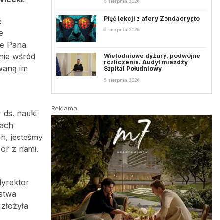
6 sierpnia 2026
Pięć lekcji z afery Zondacrypto
ć
6 sierpnia 2026
e
ie Pana
nie wśród
Wielodniowe dyżury, podwójne
rozliczenia. Audyt miażdży
waną im
Szpital Południowy
5 sierpnia 2026
Reklama
 ds. nauki
cach
h, jesteśmy
or z nami.
dyrektor
ystwa
 złożyła