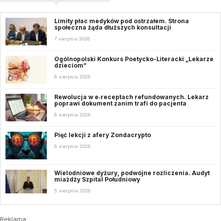
Limity płac medyków pod ostrzałem. Strona
społeczna żąda dłuższych konsultacji
7 sierpnia 2026
Ogólnopolski Konkurs Poetycko-Literacki „Lekarze
dzieciom”
6 sierpnia 2026
Rewolucja w e‑receptach refundowanych. Lekarz
poprawi dokument zanim trafi do pacjenta
6 sierpnia 2026
Pięć lekcji z afery Zondacrypto
6 sierpnia 2026
Wielodniowe dyżury, podwójne rozliczenia. Audyt
miażdży Szpital Południowy
5 sierpnia 2026
Reklama