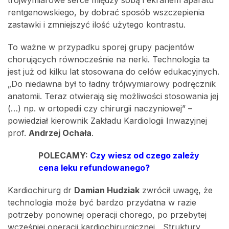
trójwymiarowe serce między sobą i ekranem aparatu
rentgenowskiego, by dobrać sposób wszczepienia
zastawki i zmniejszyć ilość użytego kontrastu.
To ważne w przypadku sporej grupy pacjentów
chorujących równocześnie na nerki. Technologia ta
jest już od kilku lat stosowana do celów edukacyjnych.
„Do niedawna był to ładny trójwymiarowy podręcznik
anatomii. Teraz otwierają się możliwości stosowania jej
(…) np. w ortopedii czy chirurgii naczyniowej” –
powiedział kierownik Zakładu Kardiologii Inwazyjnej
prof.
Andrzej Ochała
.
POLECAMY:
Czy wiesz od czego zależy
cena leku refundowanego?
Kardiochirurg dr
Damian Hudziak
zwrócił uwagę, że
technologia może być bardzo przydatna w razie
potrzeby ponownej operacji chorego, po przebytej
wcześniej operacji kardiochirurgicznej. „Struktury