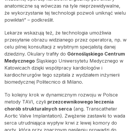
anatomiczne są wówczas na tyle nieprzewidywalne,
że wykorzystanie tej technologii pozwoli uniknąć wielu
powikłań” – podkreślił.
Lekarze wskazują też, że technologia umożliwia
przesyłanie obrazu widzianego przez operatora, np. w
celu pilnej konsultacji z wybitnym specjalistą danej
dziedziny. Okulary trafiły do
Górnośląskiego Centrum
Medycznego
Śląskiego Uniwersytetu Medycznego w
Katowicach dzięki współpracy kardiologów i
kardiochirurgów tego szpitala z wydziałem inżynierii
biomedycznej Politecnico di Milano.
To kolejny krok w dynamicznym rozwoju w Polsce
metody TAVI, czyli
przezcewnikowego leczenia
chorób strukturalnych serca
(ang. Transcatheter
Aortic Valve Implantation). Zwężenie zastawki to wada
serca utrudniająca wypływ krwi z lewej komory do
aorty, która przy znacznym nasileniu prowadzi do