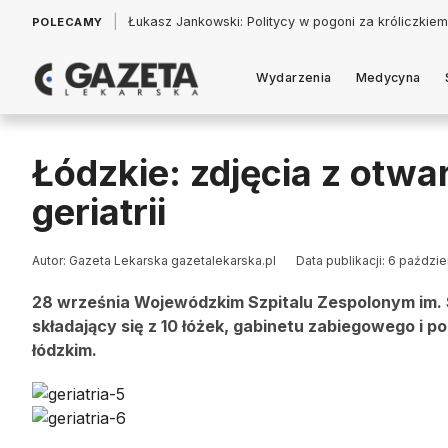
|
Łukasz Jankowski: Politycy w pogoni za króliczkiem
POLECAMY
Wydarzenia
Medycyna
Łódzkie: zdjęcia z otwa
geriatrii
Autor: Gazeta Lekarska gazetalekarska.pl
Data publikacji: 6 paździe
28 września Wojewódzkim Szpitalu Zespolonym im. S
składający się z 10 łóżek, gabinetu zabiegowego i 
łódzkim.