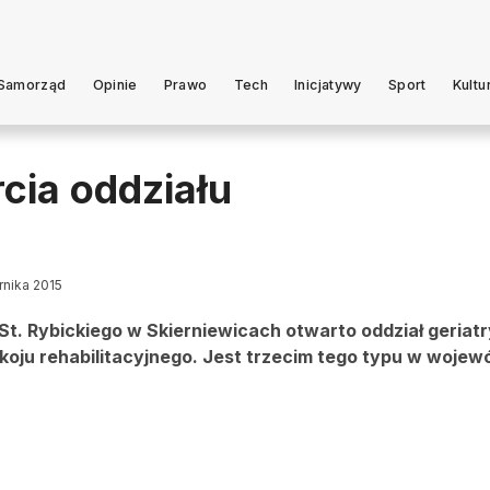
Samorząd
Opinie
Prawo
Tech
Inicjatywy
Sport
Kultu
rcia oddziału
rnika 2015
t. Rybickiego w Skierniewicach otwarto oddział geriat
pokoju rehabilitacyjnego. Jest trzecim tego typu w woje