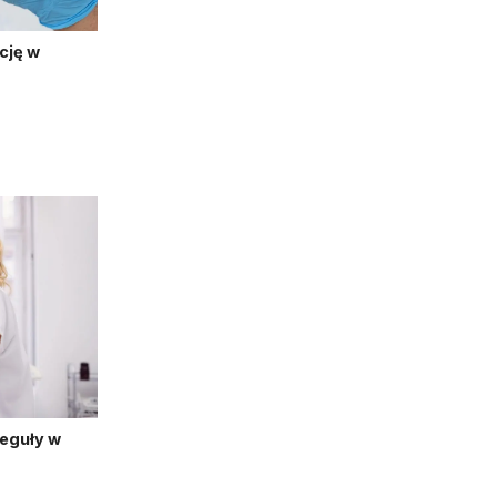
cję w
reguły w