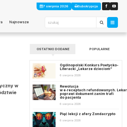
7 sierpnia 2026
Subskrypcja
ra
Najnowsze
OSTATNIO DODANE
POPULARNE
Ogólnopolski Konkurs Poetycko-
Literacki „Lekarze dzieciom”
6 sierpnia 2026
ryczny w
Rewolucja
w e‑receptach refundowanych. Leka
wództwie
poprawi dokument zanim trafi
do pacjenta
6 sierpnia 2026
Pięć lekcji z afery Zondacrypto
6 sierpnia 2026