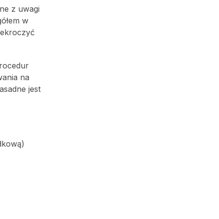
one z uwagi
ogółem w
zekroczyć
procedur
wania na
asadne jest
odkową)