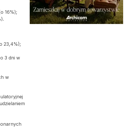
(o 16%);
).
(o 23,4%);
 o 3 dni w
ch w
ulatoryjnej
 udzielaniem
jonarnych