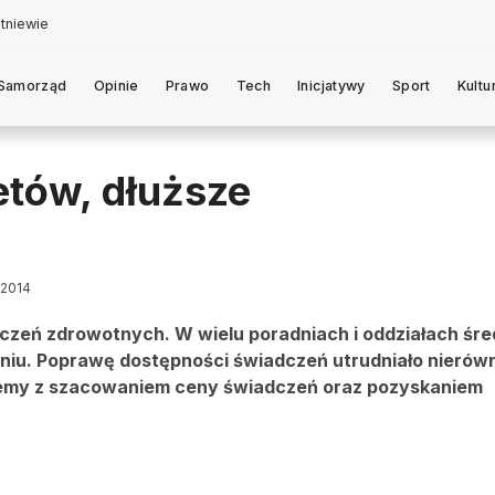
Samorząd
Opinie
Prawo
Tech
Inicjatywy
Sport
Kultu
etów, dłuższe
 2014
czeń zdrowotnych. W wielu poradniach i oddziałach śre
eniu. Poprawę dostępności świadczeń utrudniało nieró
oblemy z szacowaniem ceny świadczeń oraz pozyskaniem