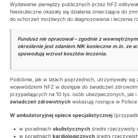
Wydawanie pieniędzy publicznych przez NFZ odbywał
Nieskuteczne okazały się działania zmierzające do zmn
do schorzeń możliwych do diagnozowania i leczenia 
Fundusz nie opracował – zgodnie z wewnętrznymi
określenie jest zdaniem NIK konieczne m.in. ze w
spowodują wzrost kosztów leczenia.
Podobnie, jak w latach poprzednich, utrzymywały się
wojewódzkimi NFZ w dostępie do świadczeń zdrowotn
przypadających na 10 tys. osób ubezpieczonych, jak i
świadczeń zdrowotnych
wskazują rosnące w Polsce k
W ambulatoryjnej opiece specjalistycznej
(przypadki
w poradniach
okulistycznych
średni rzeczywisty 
w poradniach
kardiologicznych
średni rzeczywist