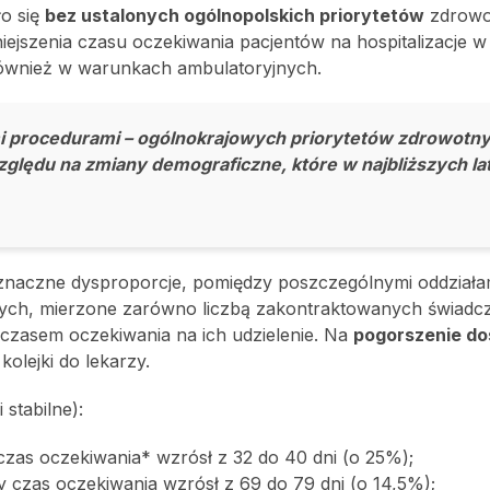
o się
bez ustalonych ogólnopolskich priorytetów
zdrowo
iejszenia czasu oczekiwania pacjentów na hospitalizacje w
również w warunkach ambulatoryjnych.
 procedurami – ogólnokrajowych priorytetów zdrowotny
zględu na zmiany demograficzne, które w najbliższych la
 znaczne dysproporcje, pomiędzy poszczególnymi oddziała
ych, mierzone zarówno liczbą zakontraktowanych świadc
 czasem oczekiwania na ich udzielenie. Na
pogorszenie do
olejki do lekarzy.
 stabilne):
czas oczekiwania* wzrósł z 32 do 40 dni (o 25%);
y czas oczekiwania wzrósł z 69 do 79 dni (o 14,5%);