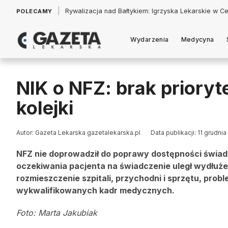
|
Łukasz Jankowski: Politycy w pogoni za króliczkiem
POLECAMY
Wydarzenia
Medycyna
NIK o NFZ: brak prioryt
kolejki
Autor: Gazeta Lekarska gazetalekarska.pl
Data publikacji: 11 grudnia
NFZ nie doprowadził do poprawy dostępności świad
oczekiwania pacjenta na świadczenie uległ wydłuż
rozmieszczenie szpitali, przychodni i sprzętu, pr
wykwalifikowanych kadr medycznych.
Foto: Marta Jakubiak