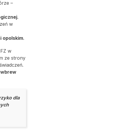
órze –
gicznej
.
czeń w
i opolskim
.
NFZ w
em ze strony
świadczeń.
t
wbrew
yzyko dla
nych