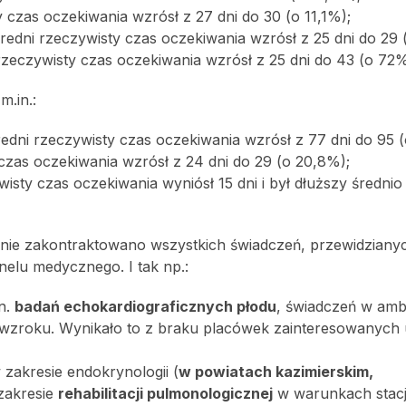
 czas oczekiwania wzrósł z 27 dni do 30 (o 11,1%);
redni rzeczywisty czas oczekiwania wzrósł z 25 dni do 29 
rzeczywisty czas oczekiwania wzrósł z 25 dni do 43 (o 72%
m.in.:
edni rzeczywisty czas oczekiwania wzrósł z 77 dni do 95 
czas oczekiwania wzrósł z 24 dni do 29 (o 20,8%);
isty czas oczekiwania wyniósł 15 dni i był dłuższy średnio
 nie zakontraktowano wszystkich świadczeń, przewidziany
elu medycznego. I tak np.:
n.
badań echokardiograficznych płodu
, świadczeń w amb
cji wzroku. Wynikało to z braku placówek zainteresowanych
zakresie endokrynologii (
w powiatach kazimierskim,
 zakresie
rehabilitacji pulmonologicznej
w warunkach stac