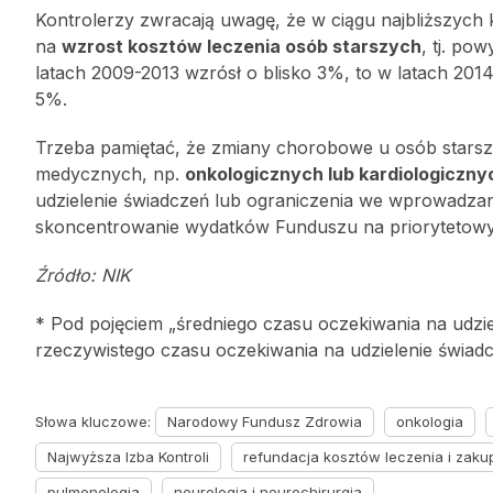
Kontrolerzy zwracają uwagę, że w ciągu najbliższych k
na
wzrost kosztów leczenia osób starszych
, tj. po
latach 2009-2013 wzrósł o blisko 3%, to w latach 2
5%.
Trzeba pamiętać, że zmiany chorobowe u osób stars
medycznych, np.
onkologicznych lub kardiologiczny
udzielenie świadczeń lub ograniczenia we wprowadza
skoncentrowanie wydatków Funduszu na priorytetow
Źródło: NIK
* Pod pojęciem „średniego czasu oczekiwania na udzi
rzeczywistego czasu oczekiwania na udzielenie świad
Słowa kluczowe:
Narodowy Fundusz Zdrowia
onkologia
Najwyższa Izba Kontroli
refundacja kosztów leczenia i zaku
pulmonologia
neurologia i neurochirurgia