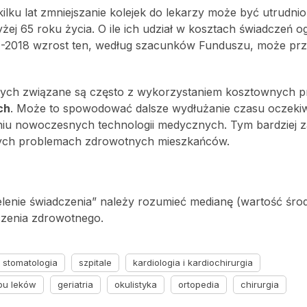
ilku lat zmniejszanie kolejek do lekarzy może być utrudni
wyżej 65 roku życia. O ile ich udział w kosztach świadczeń 
014-2018 wzrost ten, według szacunków Funduszu, może pr
zych związane są często z wykorzystaniem kosztownych 
ch
. Może to spowodować dalsze wydłużanie czasu oczeki
niu nowoczesnych technologii medycznych. Tym bardziej z
ych problemach zdrowotnych mieszkańców.
elenie świadczenia” należy rozumieć medianę (wartość śr
czenia zdrowotnego.
stomatologia
szpitale
kardiologia i kardiochirurgia
pu leków
geriatria
okulistyka
ortopedia
chirurgia