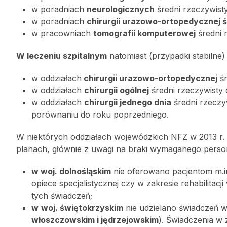
w poradniach
neurologicznych
średni rzeczywisty
w poradniach
chirurgii urazowo-ortopedycznej ś
w pracowniach
tomografii komputerowej
średni 
W leczeniu szpitalnym
natomiast (przypadki stabilne) 
w oddziałach
chirurgii urazowo-ortopedycznej
śr
w oddziałach
chirurgii ogólnej
średni rzeczywisty 
w oddziałach
chirurgii jednego dnia
średni rzeczyw
porównaniu do roku poprzedniego.
W niektórych oddziałach wojewódzkich NFZ w 2013 r.
planach, głównie z uwagi na braki wymaganego person
w woj. dolnośląskim
nie oferowano pacjentom m.i
opiece specjalistycznej czy w zakresie rehabilita
tych świadczeń;
w
woj. świętokrzyskim
nie udzielano świadczeń w 
włoszczowskim i jędrzejowskim
). Świadczenia w