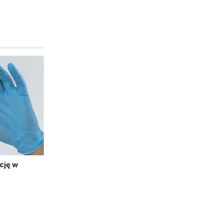
cję w