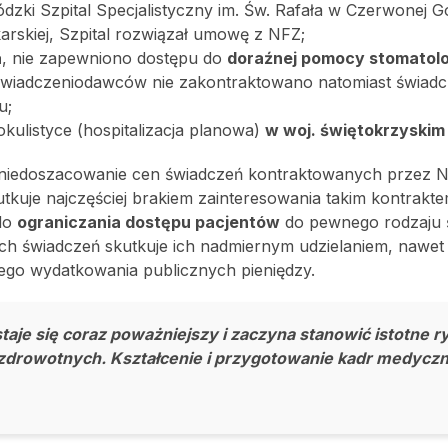
dzki Szpital Specjalistyczny im. Św. Rafała w Czerwonej G
arskiej, Szpital rozwiązał umowę z NFZ;
a
, nie zapewniono dostępu do
doraźnej pomocy stomatolo
świadczeniodawców nie zakontraktowano natomiast świad
u;
ulistyce (hospitalizacja planowa)
w woj. świętokrzyskim 
 niedoszacowanie cen świadczeń kontraktowanych przez 
utkuje najczęściej brakiem zainteresowania takim kontrakt
do
ograniczania dostępu pacjentów
do pewnego rodzaju 
rych świadczeń skutkuje ich nadmiernym udzielaniem, nawe
ego wydatkowania publicznych pieniędzy.
taje się coraz poważniejszy i zaczyna stanowić istotne r
 zdrowotnych. Kształcenie i przygotowanie kadr medycz