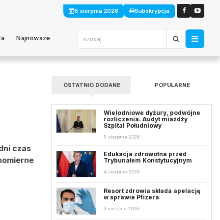
6 sierpnia 2026
Subskrypcja
ra
Najnowsze
OSTATNIO DODANE
POPULARNE
Wielodniowe dyżury, podwójne
rozliczenia. Audyt miażdży
Szpital Południowy
5 sierpnia 2026
dni czas
Edukacja zdrowotna przed
wnomierne
Trybunałem Konstytucyjnym
4 sierpnia 2026
Resort zdrowia składa apelację
w sprawie Pfizera
3 sierpnia 2026