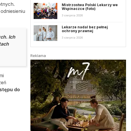
tnych.
Mistrzostwa Polski Lekarzy we
Wspinaczce (foto)
 odniesieniu
3 sierpnia 2026
Lekarze nadal bez pełnej
ochrony prawnej
ch. Ich
3 sierpnia 2026
tach
Reklama
mi
zeń
stępu do