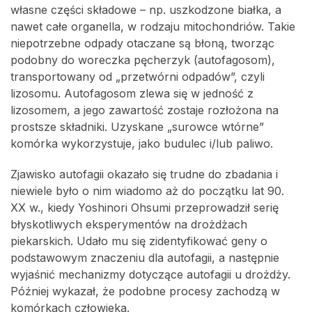
własne części składowe – np. uszkodzone białka, a
nawet całe organella, w rodzaju mitochondriów. Takie
niepotrzebne odpady otaczane są błoną, tworząc
podobny do woreczka pęcherzyk (autofagosom),
transportowany od „przetwórni odpadów”, czyli
lizosomu. Autofagosom zlewa się w jedność z
lizosomem, a jego zawartość zostaje rozłożona na
prostsze składniki. Uzyskane „surowce wtórne”
komórka wykorzystuje, jako budulec i/lub paliwo.
Zjawisko autofagii okazało się trudne do zbadania i
niewiele było o nim wiadomo aż do początku lat 90.
XX w., kiedy Yoshinori Ohsumi przeprowadził serię
błyskotliwych eksperymentów na drożdżach
piekarskich. Udało mu się zidentyfikować geny o
podstawowym znaczeniu dla autofagii, a następnie
wyjaśnić mechanizmy dotyczące autofagii u drożdży.
Później wykazał, że podobne procesy zachodzą w
komórkach człowieka.