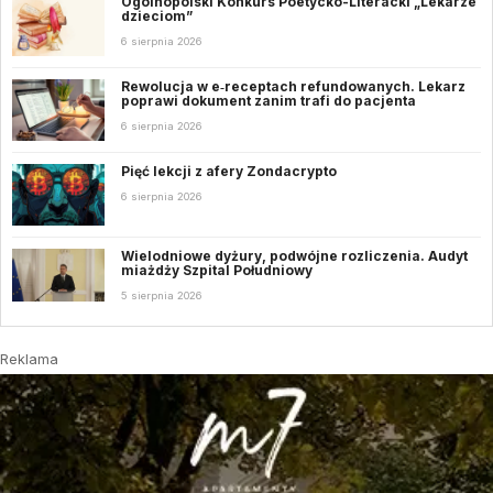
Ogólnopolski Konkurs Poetycko-Literacki „Lekarze
dzieciom”
6 sierpnia 2026
Rewolucja w e‑receptach refundowanych. Lekarz
poprawi dokument zanim trafi do pacjenta
6 sierpnia 2026
Pięć lekcji z afery Zondacrypto
6 sierpnia 2026
Wielodniowe dyżury, podwójne rozliczenia. Audyt
miażdży Szpital Południowy
5 sierpnia 2026
Reklama