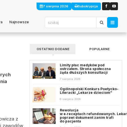
7 sierpnia 2026
Subskrypcja
ra
Najnowsze
OSTATNIO DODANE
POPULARNE
Limity płac medyków pod
ostrzałem. Strona społeczna
żąda dłuższych konsultacji
órych
7 sierpnia 2026
ania
Ogólnopolski Konkurs Poetycko-
Literacki „Lekarze dzieciom”
6 sierpnia 2026
Rewolucja
w e‑receptach refundowanych. Leka
poprawi dokument zanim trafi
kowicza z
do pacjenta
ji zawodów