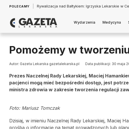
|
Łukasz Jankowski: Politycy w pogoni za króliczkiem
POLECAMY
Wydarzenia
Medycyna
Pomożemy w tworzeniu 
Autor: Gazeta Lekarska gazetalekarska.pl
Data publikacji: 30 maja 
Prezes Naczelnej Rady Lekarskiej, Maciej Hamanki
pacjenci mogą mieć bezpośredni dostęp, jest potrze
ministra zdrowia w zakresie tworzenia regulacji 
Foto: Mariusz Tomczak
Dzisiaj, w imieniu Naczelnej Rady Lekarskiej, Maciej 
prośbą o informację na temat prowadzonych lub plan