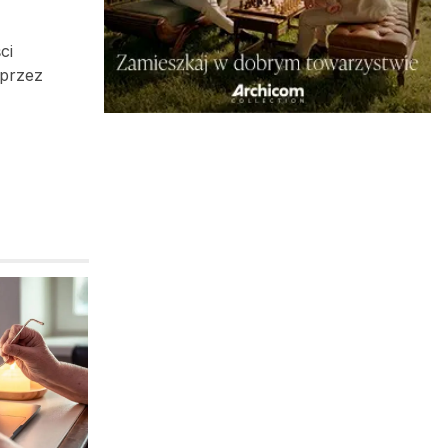
ci
 przez