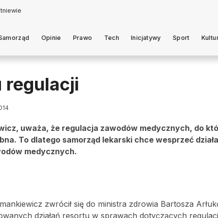
Samorząd
Opinie
Prawo
Tech
Inicjatywy
Sport
Kultu
regulacji
2014
ewicz, uważa, że regulacja zawodów medycznych, do kt
bna. To dlatego samorząd lekarski chce wesprzeć dział
zawodów medycznych.
Hamankiewicz zwrócił się do ministra zdrowia Bartosza Arłu
owanych działań resortu w sprawach dotyczących regulac