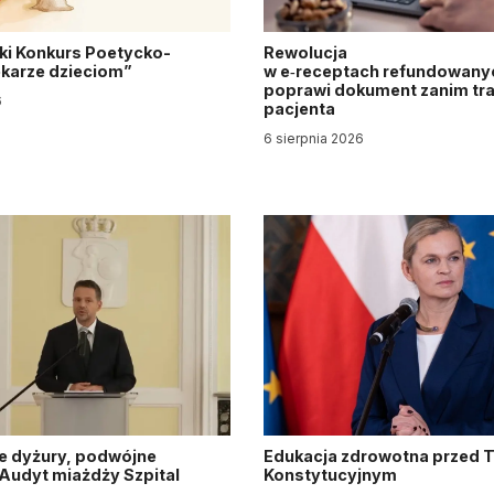
ki Konkurs Poetycko-
Rewolucja
Lekarze dzieciom”
w e‑receptach refundowanyc
poprawi dokument zanim tra
6
pacjenta
6 sierpnia 2026
e dyżury, podwójne
Edukacja zdrowotna przed 
. Audyt miażdży Szpital
Konstytucyjnym
y