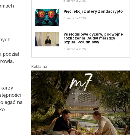
6 sierpnia 2026
ramach
Pięć lekcji z afery Zondacrypto
6 sierpnia 2026
Wielodniowe dyżury, podwójne
rozliczenia. Audyt miażdży
nych.
Szpital Południowy
5 sierpnia 2026
 podział
rowia.
Reklama
ekarzy
stępności
olegać na
ko