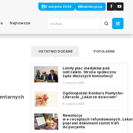
8 sierpnia 2026
Subskrypcja
ra
Najnowsze
OSTATNIO DODANE
POPULARNE
Limity płac medyków pod
ostrzałem. Strona społeczna
żąda dłuższych konsultacji
7 sierpnia 2026
Ogólnopolski Konkurs Poetycko-
mentarnych
Literacki „Lekarze dzieciom”
6 sierpnia 2026
Rewolucja
w e‑receptach refundowanych. Leka
poprawi dokument zanim trafi
do pacjenta