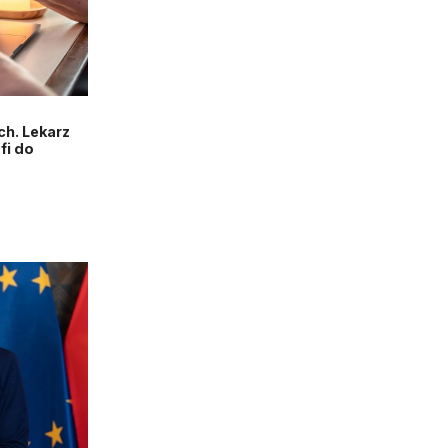
h. Lekarz
fi do