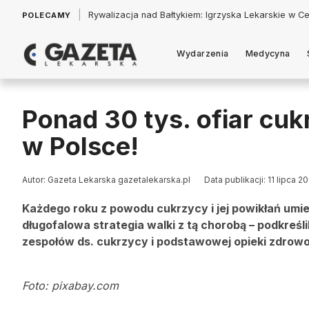
|
Łukasz Jankowski: Politycy w pogoni za króliczkiem
POLECAMY
Wydarzenia
Medycyna
Ponad 30 tys. ofiar cuk
w Polsce!
Autor: Gazeta Lekarska gazetalekarska.pl
Data publikacji: 11 lipca 2
Każdego roku z powodu cukrzycy i jej powikłań umie
długofalowa strategia walki z tą chorobą – podkreś
zespołów ds. cukrzycy i podstawowej opieki zdrowo
Foto: pixabay.com