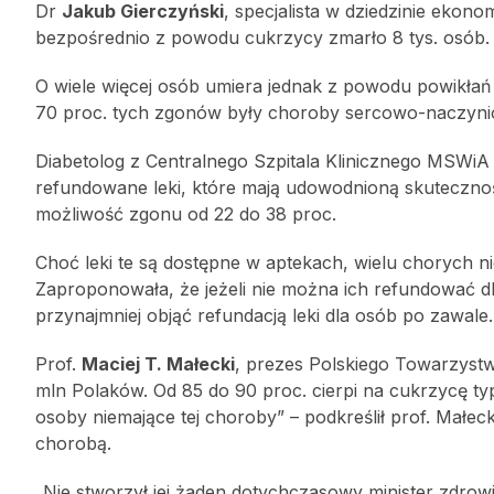
Dr
Jakub Gierczyński
, specjalista w dziedzinie ekon
bezpośrednio z powodu cukrzycy zmarło 8 tys. osób. R
O wiele więcej osób umiera jednak z powodu powikła
70 proc. tych zgonów były choroby sercowo-naczyni
Diabetolog z Centralnego Szpitala Klinicznego MSWiA
refundowane leki, które mają udowodnioną skuteczno
możliwość zgonu od 22 do 38 proc.
Choć leki te są dostępne w aptekach, wielu chorych ni
Zaproponowała, że jeżeli nie można ich refundować d
przynajmniej objąć refundacją leki dla osób po zawale.
Prof.
Maciej T. Małecki
, prezes Polskiego Towarzystw
mln Polaków. Od 85 do 90 proc. cierpi na cukrzycę typu
osoby niemające tej choroby” – podkreślił prof. Małeck
chorobą.
„Nie stworzył jej żaden dotychczasowy minister zdrowia