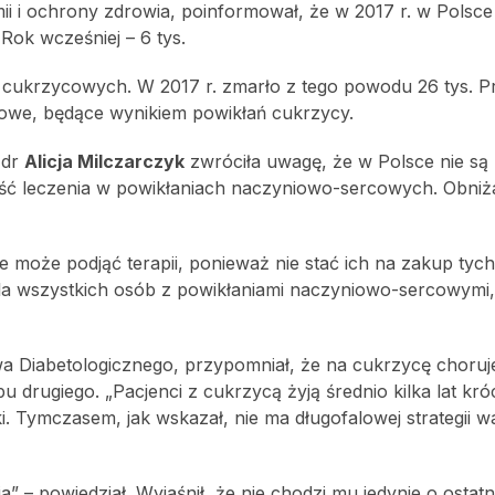
omii i ochrony zdrowia, poinformował, że w 2017 r. w Polsce
ok wcześniej – 6 tys.
ń cukrzycowych. W 2017 r. zmarło z tego powodu 26 tys. 
owe, będące wynikiem powikłań cukrzycy.
 dr
Alicja Milczarczyk
zwróciła uwagę, że w Polsce nie są
ść leczenia w powikłaniach naczyniowo-sercowych. Obniż
e może podjąć terapii, ponieważ nie stać ich na zakup tych
la wszystkich osób z powikłaniami naczyniowo-sercowymi,
a Diabetologicznego, przypomniał, że na cukrzycę choruj
 drugiego. „Pacjenci z cukrzycą żyją średnio kilka lat króc
i. Tymczasem, jak wskazał, nie ma długofalowej strategii wa
” – powiedział. Wyjaśnił, że nie chodzi mu jedynie o ostat