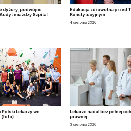
e dyżury, podwójne
Edukacja zdrowotna przed 
. Audyt miażdży Szpital
Konstytucyjnym
y
4 sierpnia 2026
6
 Polski Lekarzy we
Lekarze nadal bez pełnej oc
(foto)
prawnej
6
3 sierpnia 2026