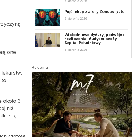
6 sierpnia 2026
Pięć lekcji z afery Zondacrypto
6 sierpnia 2026
Przyczyną
Wielodniowe dyżury, podwójne
rozliczenia. Audyt miażdży
Szpital Południowy
5 sierpnia 2026
ają one
Reklama
 lekarstw.
 to
e około 3
ej niż
lki z tą
nich szefów