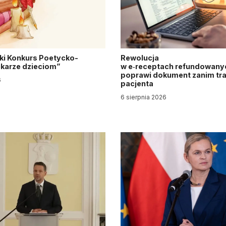
ki Konkurs Poetycko-
Rewolucja
Lekarze dzieciom”
w e‑receptach refundowanyc
poprawi dokument zanim tra
6
pacjenta
6 sierpnia 2026