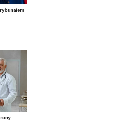
Trybunałem
hrony