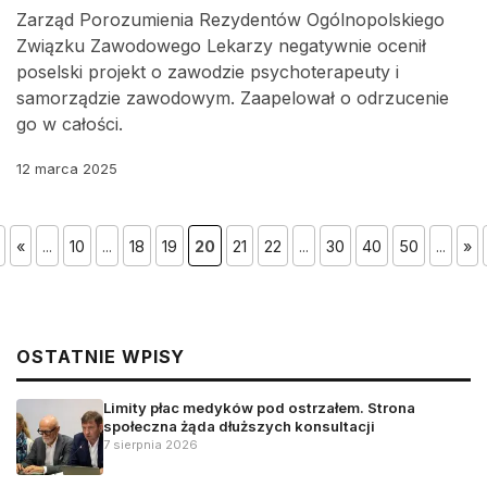
Zarząd Porozumienia Rezydentów Ogólnopolskiego
Związku Zawodowego Lekarzy negatywnie ocenił
poselski projekt o zawodzie psychoterapeuty i
samorządzie zawodowym. Zaapelował o odrzucenie
go w całości.
12 marca 2025
«
...
10
...
18
19
20
21
22
...
30
40
50
...
»
OSTATNIE WPISY
Limity płac medyków pod ostrzałem. Strona
społeczna żąda dłuższych konsultacji
7 sierpnia 2026