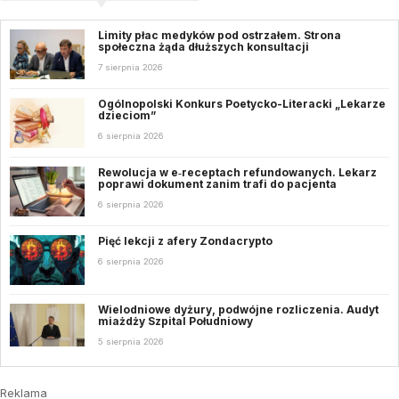
Limity płac medyków pod ostrzałem. Strona
społeczna żąda dłuższych konsultacji
7 sierpnia 2026
Ogólnopolski Konkurs Poetycko-Literacki „Lekarze
dzieciom”
6 sierpnia 2026
Rewolucja w e‑receptach refundowanych. Lekarz
poprawi dokument zanim trafi do pacjenta
6 sierpnia 2026
Pięć lekcji z afery Zondacrypto
6 sierpnia 2026
Wielodniowe dyżury, podwójne rozliczenia. Audyt
miażdży Szpital Południowy
5 sierpnia 2026
Reklama