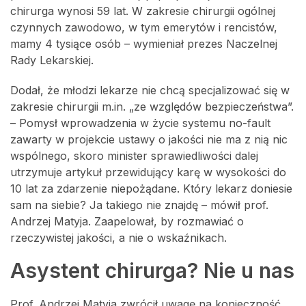
chirurga wynosi 59 lat. W zakresie chirurgii ogólnej
czynnych zawodowo, w tym emerytów i rencistów,
mamy 4 tysiące osób – wymieniał prezes Naczelnej
Rady Lekarskiej.
Dodał, że młodzi lekarze nie chcą specjalizować się w
zakresie chirurgii m.in. „ze względów bezpieczeństwa”.
– Pomysł wprowadzenia w życie systemu no-fault
zawarty w projekcie ustawy o jakości nie ma z nią nic
wspólnego, skoro minister sprawiedliwości dalej
utrzymuje artykuł przewidujący karę w wysokości do
10 lat za zdarzenie niepożądane. Który lekarz doniesie
sam na siebie? Ja takiego nie znajdę – mówił prof.
Andrzej Matyja. Zaapelował, by rozmawiać o
rzeczywistej jakości, a nie o wskaźnikach.
Asystent chirurga? Nie u nas
Prof. Andrzej Matyja zwrócił uwagę na konieczność