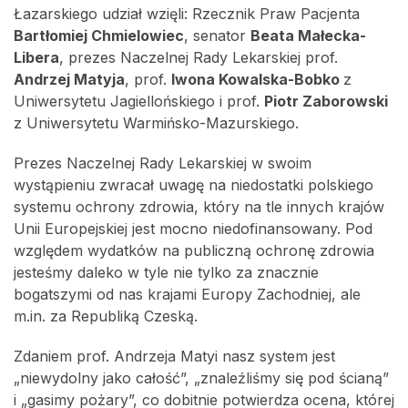
Łazarskiego udział wzięli: Rzecznik Praw Pacjenta
Bartłomiej Chmielowiec
, senator
Beata Małecka-
Libera
, prezes Naczelnej Rady Lekarskiej prof.
Andrzej Matyja
, prof.
Iwona Kowalska-Bobko
z
Uniwersytetu Jagiellońskiego i prof.
Piotr Zaborowski
z Uniwersytetu Warmińsko-Mazurskiego.
Prezes Naczelnej Rady Lekarskiej w swoim
wystąpieniu zwracał uwagę na niedostatki polskiego
systemu ochrony zdrowia, który na tle innych krajów
Unii Europejskiej jest mocno niedofinansowany. Pod
względem wydatków na publiczną ochronę zdrowia
jesteśmy daleko w tyle nie tylko za znacznie
bogatszymi od nas krajami Europy Zachodniej, ale
m.in. za Republiką Czeską.
Zdaniem prof. Andrzeja Matyi nasz system jest
„niewydolny jako całość”, „znaleźliśmy się pod ścianą”
i „gasimy pożary”, co dobitnie potwierdza ocena, której