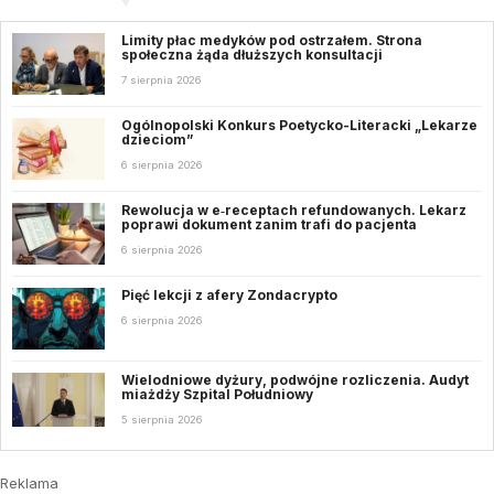
Limity płac medyków pod ostrzałem. Strona
społeczna żąda dłuższych konsultacji
7 sierpnia 2026
Ogólnopolski Konkurs Poetycko-Literacki „Lekarze
dzieciom”
6 sierpnia 2026
Rewolucja w e‑receptach refundowanych. Lekarz
poprawi dokument zanim trafi do pacjenta
6 sierpnia 2026
Pięć lekcji z afery Zondacrypto
6 sierpnia 2026
Wielodniowe dyżury, podwójne rozliczenia. Audyt
miażdży Szpital Południowy
5 sierpnia 2026
Reklama