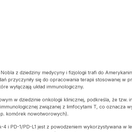
Nobla z dziedziny medycyny i fizjologii trafi do Amerykani
adań przyczyniły się do opracowania terapii stosowanej w 
óre wyłączają układ immunologiczny.
owym w dziedzinie onkologii klinicznej, podkreśla, że tzw. i
immunologicznej związanej z limfocytami T, co oznacza w
np. komórek nowotworowych).
-4 i PD-1/PD-L1 jest z powodzeniem wykorzystywana w le