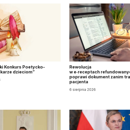
ki Konkurs Poetycko-
Rewolucja
Lekarze dzieciom”
w e‑receptach refundowanyc
poprawi dokument zanim tra
6
pacjenta
6 sierpnia 2026