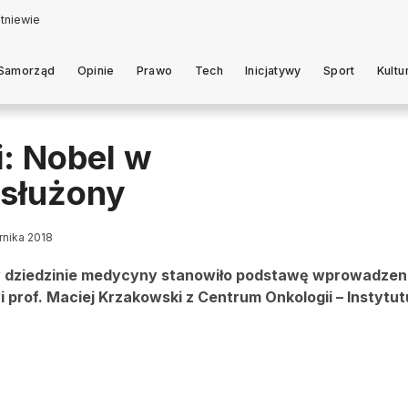
Samorząd
Opinie
Prawo
Tech
Inicjatywy
Sport
Kultu
i: Nobel w
asłużony
rnika 2018
w dziedzinie medycyny stanowiło podstawę wprowadze
rof. Maciej Krzakowski z Centrum Onkologii – Instytut