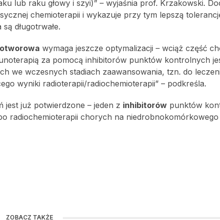
ku lub raku głowy i szyi)” – wyjaśnia prof. Krzakowski. Do
sycznej chemioterapii i wykazuje przy tym lepszą toleranc
 są długotrwałe.
wotworowa
wymaga jeszcze optymalizacji – wciąż część ch
unoterapią za pomocą inhibitorów punktów kontrolnych je
ch we wczesnych stadiach zaawansowania, tzn. do leczen
ego wyniki radioterapii/radiochemioterapii” – podkreśla.
ń jest już potwierdzone – jeden z
inhibitorów
punktów kont
po radiochemioterapii chorych na niedrobnokomórkowego 
ZOBACZ TAKŻE