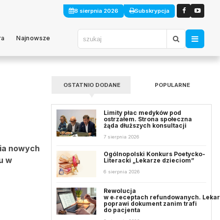
8 sierpnia 2026
Subskrypcja
ra
Najnowsze
OSTATNIO DODANE
POPULARNE
Limity płac medyków pod
ostrzałem. Strona społeczna
żąda dłuższych konsultacji
7 sierpnia 2026
nia nowych
Ogólnopolski Konkurs Poetycko-
u w
Literacki „Lekarze dzieciom”
6 sierpnia 2026
Rewolucja
w e‑receptach refundowanych. Leka
poprawi dokument zanim trafi
do pacjenta