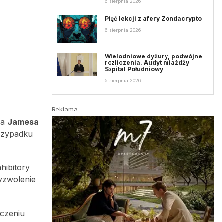
6 sierpnia 2026
Pięć lekcji z afery Zondacrypto
6 sierpnia 2026
Wielodniowe dyżury, podwójne
rozliczenia. Audyt miażdży
Szpital Południowy
5 sierpnia 2026
Reklama
na
Jamesa
przypadku
nhibitory
yzwolenie
czeniu