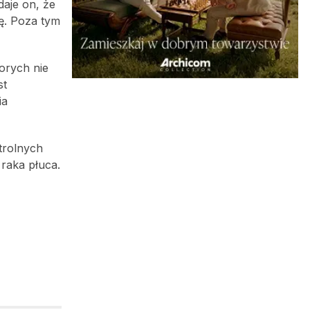
daje on, że
ję. Poza tym
orych nie
st
ia
rolnych
raka płuca.