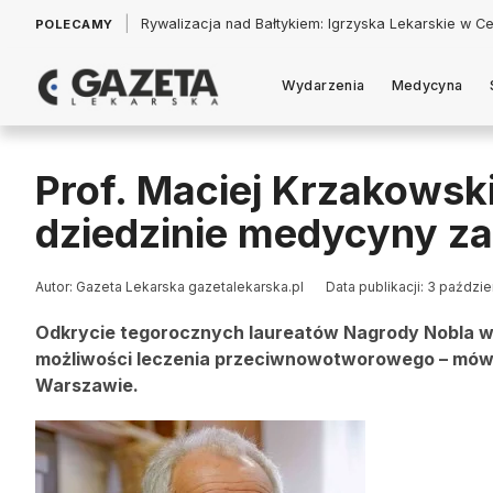
|
Łukasz Jankowski: Politycy w pogoni za króliczkiem
POLECAMY
Wydarzenia
Medycyna
Prof. Maciej Krzakowsk
dziedzinie medycyny z
Autor: Gazeta Lekarska gazetalekarska.pl
Data publikacji: 3 paździe
Odkrycie tegorocznych laureatów Nagrody Nobla 
możliwości leczenia przeciwnowotworowego – mówi p
Warszawie.